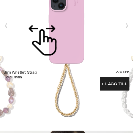
279
SEK
Slim Wristlet Strap
Gold Chain
+
LÄGG TILL