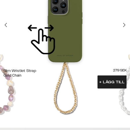
279
SEK
Slim Wristlet Strap
Gold Chain
+
LÄGG TILL