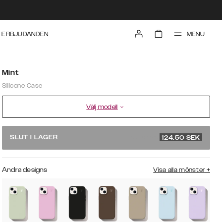
MENU
ERBJUDANDEN
Mint
Silicone Case
Välj modell
rek. pris 249
SLUT I LAGER
124.50
SEK
Andra designs
Visa alla mönster
+