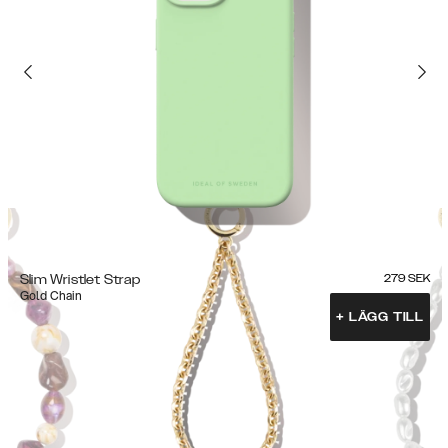
Slim Wristlet Strap
279
SEK
Gold Chain
+
LÄGG TILL