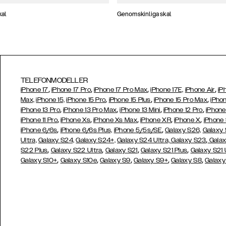
kal
Genomskinliga skal
TELEFONMODELLER
,
,
,
,
iPhone 17
iPhone 17 Pro
iPhone 17 Pro Max
iPhone 17E,
iPhone Air
iP
,
,
,
Max,
iPhone 15,
iPhone 15 Pro
iPhone 15 Plus
iPhone 15 Pro Max
iPhon
,
,
,
,
iPhone 13 Pro
iPhone 13 Pro Max
iPhone 13 Mini
iPhone 12 Pro
iPhone
,
,
,
,
,
iPhone 11 Pro
iPhone Xs
iPhone Xs Max
iPhone XR
iPhone X
iPhone
,
,
iPhone 6/6s
iPhone 6/6s Plus,
iPhone 5/5s/SE
Galaxy S26,
Galaxy
,
Ultra,
Galaxy S24,
Galaxy S24+,
Galaxy S24 Ultra,
Galaxy S23
Galax
,
,
,
,
S22 Plus
Galaxy S22 Ultra
Galaxy S21
Galaxy S21 Plus
Galaxy S21 
,
,
,
,
,
Galaxy S10+
Galaxy S10e
Galaxy S9
Galaxy S9+
Galaxy S8
Galaxy