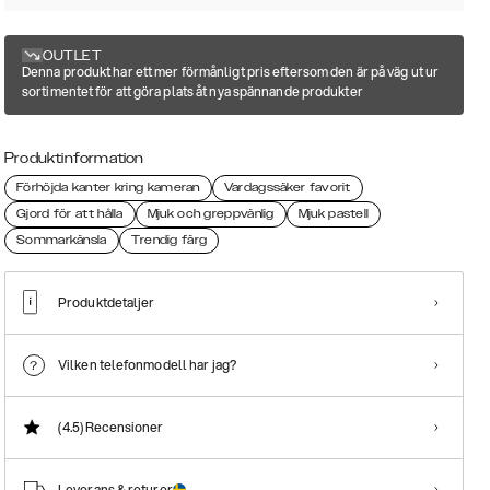
OUTLET
Denna produkt har ett mer förmånligt pris eftersom den är på väg ut ur
sortimentet för att göra plats åt nya spännande produkter
Produktinformation
Förhöjda kanter kring kameran
Vardagssäker favorit
Gjord för att hålla
Mjuk och greppvänlig
Mjuk pastell
Sommarkänsla
Trendig färg
Produktdetaljer
Vilken telefonmodell har jag?
(4.5)
Recensioner
Leverans & returer