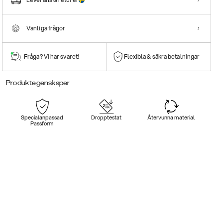
Vanliga frågor
Fråga? Vi har svaret!
Flexibla & säkra betalningar
Produktegenskaper
Specialanpassad
Dropptestat
Återvunna material
Passform