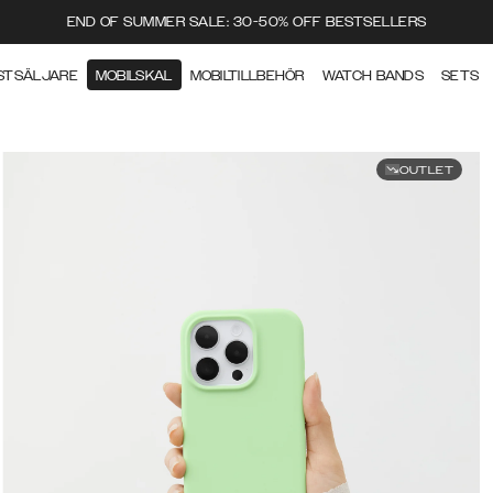
END OF SUMMER SALE: 30-50% OFF BESTSELLERS
STSÄLJARE
MOBILSKAL
MOBILTILLBEHÖR
WATCH BANDS
SETS
OUTLET