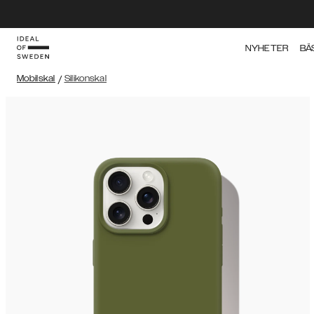
NYHETER
BÄ
Mobilskal
/
Silikonskal