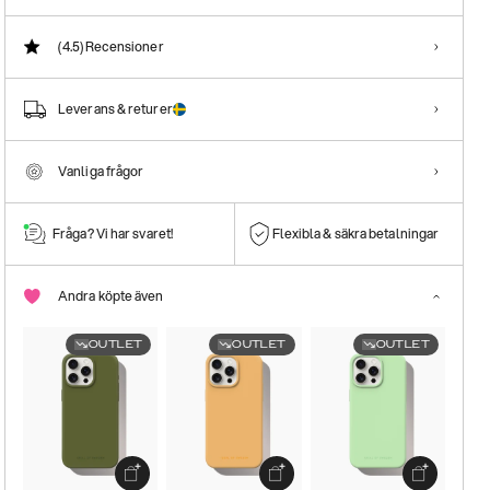
(4.5)
Recensioner
Leverans & returer
Vanliga frågor
Fråga? Vi har svaret!
Flexibla & säkra betalningar
Andra köpte även
OUTLET
OUTLET
OUTLET