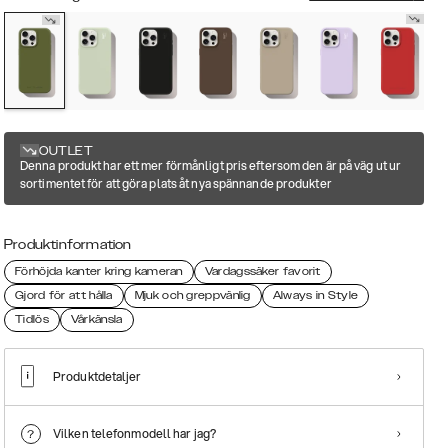
OUTLET
Denna produkt har ett mer förmånligt pris eftersom den är på väg ut ur
sortimentet för att göra plats åt nya spännande produkter
Produktinformation
Förhöjda kanter kring kameran
Vardagssäker favorit
Gjord för att hålla
Mjuk och greppvänlig
Always in Style
Tidlös
Vårkänsla
Produktdetaljer
Vilken telefonmodell har jag?