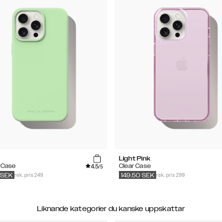
Light Pink
4.5
e Case
Clear Case
/5
rek. pris 249
rek. pris 299
SEK
149.50
SEK
Liknande kategorier du kanske uppskattar