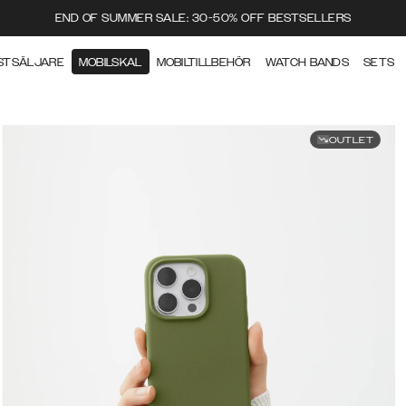
END OF SUMMER SALE: 30-50% OFF BESTSELLERS
STSÄLJARE
MOBILSKAL
MOBILTILLBEHÖR
WATCH BANDS
SETS
OUTLET