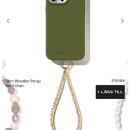
Slim Wristlet Strap
279
SEK
Gold Chain
+
LÄGG TILL