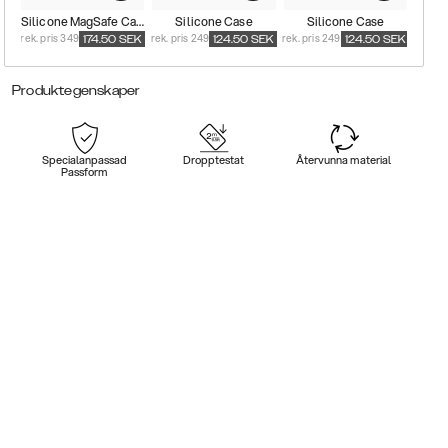
Silicone MagSafe Case
Silicone Case
Silicone Case
rek. pris 349
rek. pris 249
rek. pris 249
174.50
SEK
124.50
SEK
124.50
SEK
Produktegenskaper
Specialanpassad
Dropptestat
Återvunna material
Passform