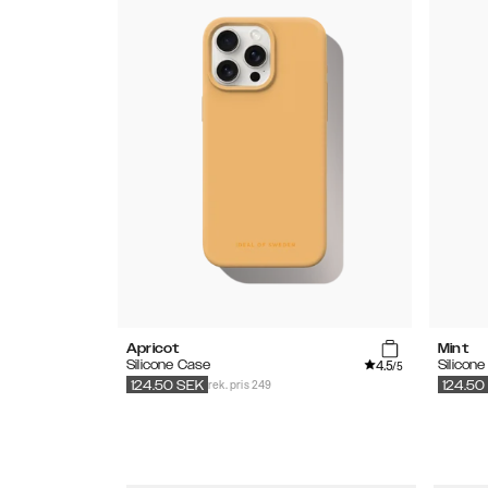
Apricot
Mint
4.5
Silicone Case
Silicon
/5
rek. pris 249
124.50
SEK
124.50