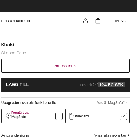
MENU
ERBJUDANDEN
Khaki
Silicone Case
Välj modell
rek. pris 249
LÄGG TILL
124.50
SEK
Uppgradera skalets funktionalitet
Vad är MagSafe?
Populärt val!
Standard
MagSafe
Andra designs
Visa alla mönster
+