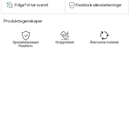
Fråga? Vi har svaret!
Flexibla & säkra betalningar
Produktegenskaper
Specialanpassad
Dropptestat
Återvunna material
Passform