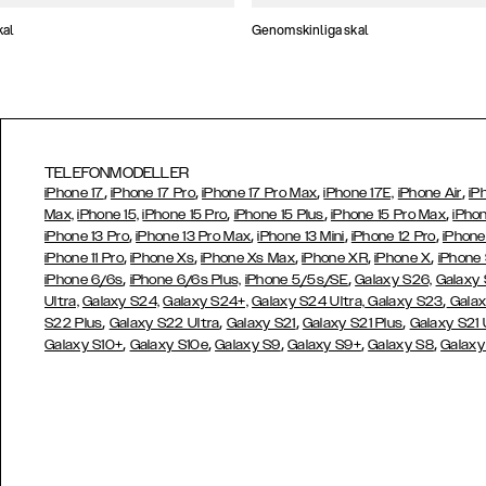
kal
Genomskinliga skal
TELEFONMODELLER
,
,
,
,
iPhone 17
iPhone 17 Pro
iPhone 17 Pro Max
iPhone 17E,
iPhone Air
iP
,
,
,
Max,
iPhone 15,
iPhone 15 Pro
iPhone 15 Plus
iPhone 15 Pro Max
iPhon
,
,
,
,
iPhone 13 Pro
iPhone 13 Pro Max
iPhone 13 Mini
iPhone 12 Pro
iPhone
,
,
,
,
,
iPhone 11 Pro
iPhone Xs
iPhone Xs Max
iPhone XR
iPhone X
iPhone
,
,
iPhone 6/6s
iPhone 6/6s Plus,
iPhone 5/5s/SE
Galaxy S26,
Galaxy
,
Ultra,
Galaxy S24,
Galaxy S24+,
Galaxy S24 Ultra,
Galaxy S23
Galax
,
,
,
,
S22 Plus
Galaxy S22 Ultra
Galaxy S21
Galaxy S21 Plus
Galaxy S21 
,
,
,
,
,
Galaxy S10+
Galaxy S10e
Galaxy S9
Galaxy S9+
Galaxy S8
Galaxy