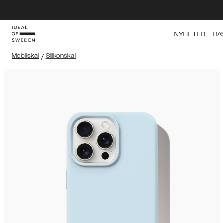
NYHETER
BÄ
Mobilskal
/
Silikonskal