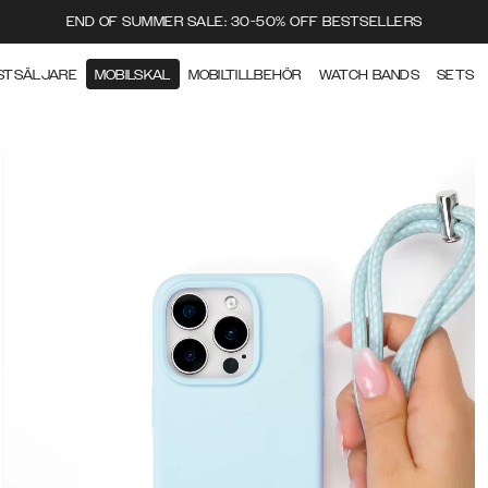
END OF SUMMER SALE: 30-50% OFF BESTSELLERS
STSÄLJARE
MOBILSKAL
MOBILTILLBEHÖR
WATCH BANDS
SETS