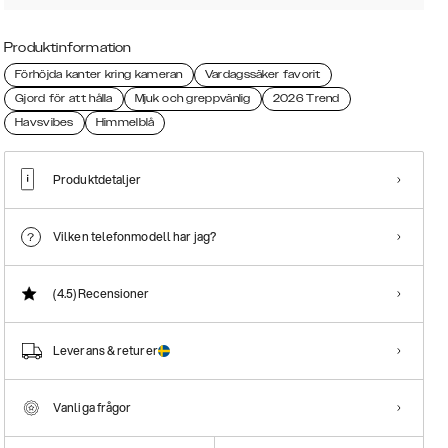
Produktinformation
Förhöjda kanter kring kameran
Vardagssäker favorit
Gjord för att hålla
Mjuk och greppvänlig
2026 Trend
Havsvibes
Himmelblå
Produktdetaljer
Vilken telefonmodell har jag?
(4.5)
Recensioner
Leverans & returer
Vanliga frågor