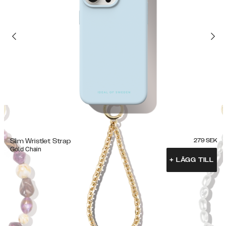
Slim Wristlet Strap
279
SEK
Gold Chain
+
LÄGG TILL