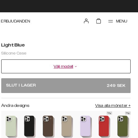
MENU
ERBJUDANDEN
Light Blue
Silicone Case
Välj modell
SLUT I LAGER
249
SEK
Andra designs
Visa alla mönster
+