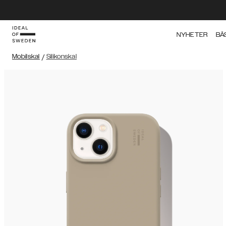
NYHETER
BÄ
Mobilskal
/
Silikonskal