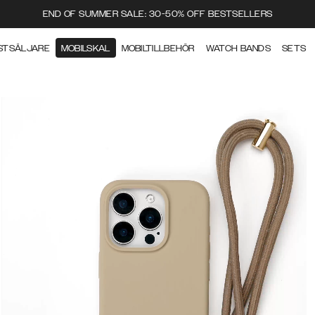
END OF SUMMER SALE: 30-50% OFF BESTSELLERS
STSÄLJARE
MOBILSKAL
MOBILTILLBEHÖR
WATCH BANDS
SETS