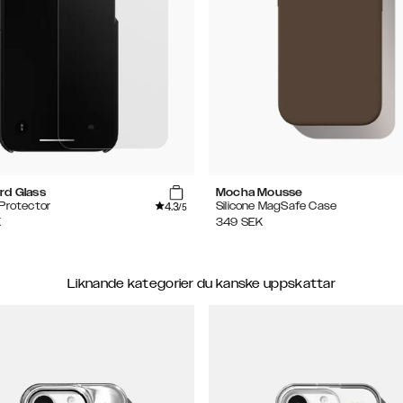
rd Glass
Mocha Mousse
4.3
Protector
Silicone MagSafe Case
/5
K
349
SEK
Liknande kategorier du kanske uppskattar