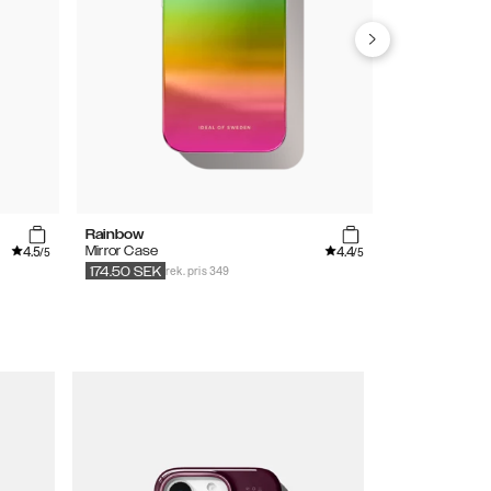
Rainbow
Bubblegum P
4.5
4.4
Mirror Case
Silicone Case
/5
/5
rek. pris 349
249
SEK
174.50
SEK