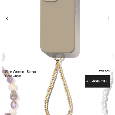
Slim Wristlet Strap
279
SEK
Gold Chain
+
LÄGG TILL