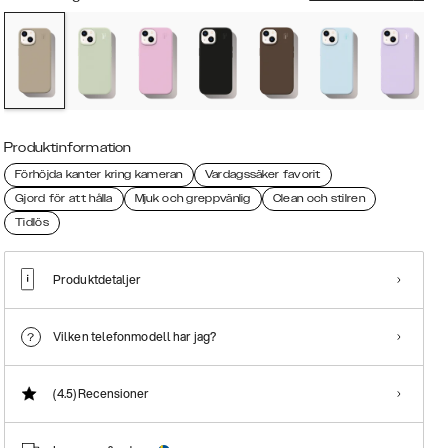
Produktinformation
Förhöjda kanter kring kameran
Vardagssäker favorit
Gjord för att hålla
Mjuk och greppvänlig
Clean och stilren
Tidlös
Produktdetaljer
Vilken telefonmodell har jag?
(4.5)
Recensioner