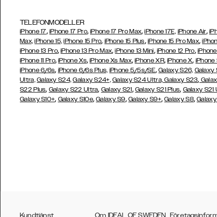
TELEFONMODELLER
,
,
,
,
iPhone 17
iPhone 17 Pro
iPhone 17 Pro Max
iPhone 17E,
iPhone Air
iP
,
,
,
Max,
iPhone 15,
iPhone 15 Pro
iPhone 15 Plus
iPhone 15 Pro Max
iPhon
,
,
,
,
iPhone 13 Pro
iPhone 13 Pro Max
iPhone 13 Mini
iPhone 12 Pro
iPhone
,
,
,
,
,
iPhone 11 Pro
iPhone Xs
iPhone Xs Max
iPhone XR
iPhone X
iPhone
,
,
iPhone 6/6s
iPhone 6/6s Plus,
iPhone 5/5s/SE
Galaxy S26,
Galaxy
,
Ultra,
Galaxy S24,
Galaxy S24+,
Galaxy S24 Ultra,
Galaxy S23
Galax
,
,
,
,
S22 Plus
Galaxy S22 Ultra
Galaxy S21
Galaxy S21 Plus
Galaxy S21 
,
,
,
,
,
Galaxy S10+
Galaxy S10e
Galaxy S9
Galaxy S9+
Galaxy S8
Galaxy
Kundtjänst
Om IDEAL OF SWEDEN
Företagsinfor