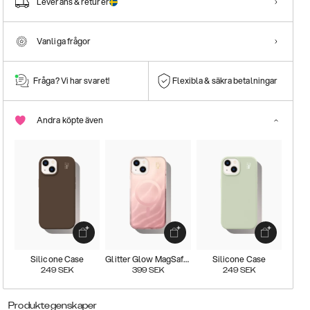
Leverans & returer
Vanliga frågor
Fråga? Vi har svaret!
Flexibla & säkra betalningar
Andra köpte även
Silicone Case
Glitter Glow MagSafe Case
Silicone Case
249
SEK
399
SEK
249
SEK
Produktegenskaper