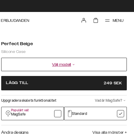
MENU
ERBJUDANDEN
Perfect Beige
Silicone Case
Välj modell
LÄGG TILL
249
SEK
Uppgradera skalets funktionalitet
Vad är MagSafe?
Populärt val!
Standard
MagSafe
Andra designs
Visa alla mönster
+