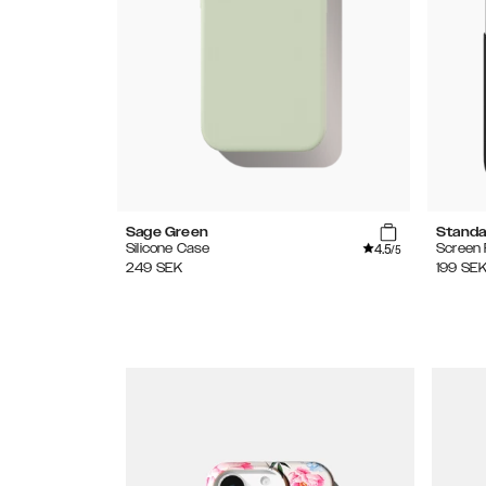
Sage Green
Standa
4.5
Silicone Case
Screen 
/5
249
SEK
199
SE