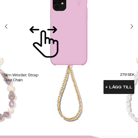
279
SEK
Slim Wristlet Strap
Gold Chain
+
LÄGG TILL