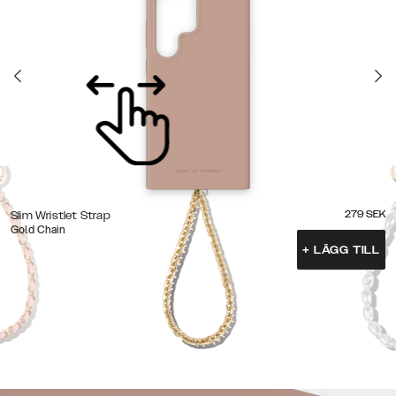
279
SEK
Slim Wristlet Strap
Gold Chain
+
LÄGG TILL