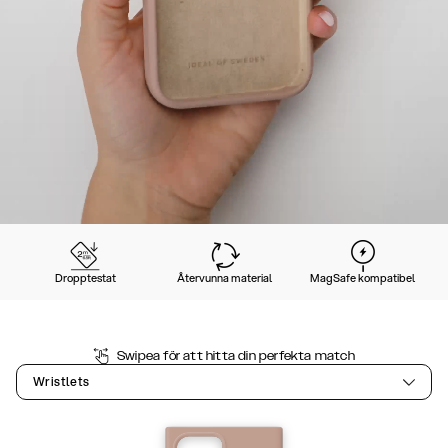
Dropptestat
Återvunna material
MagSafe kompatibel
Swipea för att hitta din perfekta match
Wristlets