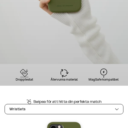
Dropptestat
Återvunna material
MagSafe kompatibel
Swipea för att hitta din perfekta match
Wristlets