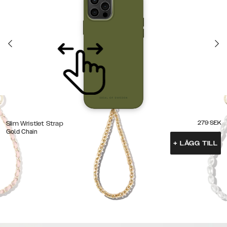
279
SEK
Slim Wristlet Strap
Gold Chain
+
LÄGG TILL