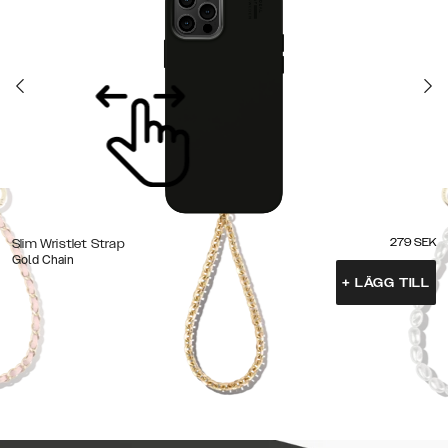
279
SEK
Slim Wristlet Strap
Gold Chain
+
LÄGG TILL