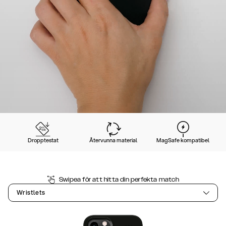
Dropptestat
Återvunna material
MagSafe kompatibel
Swipea för att hitta din perfekta match
Wristlets