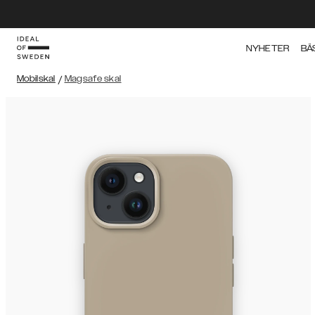
NYHETER
BÄ
Mobilskal
/
Magsafe skal