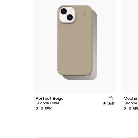
Perfect Beige
Mocha
4.5
Silicone Case
Silicon
/5
249
SEK
249
SE