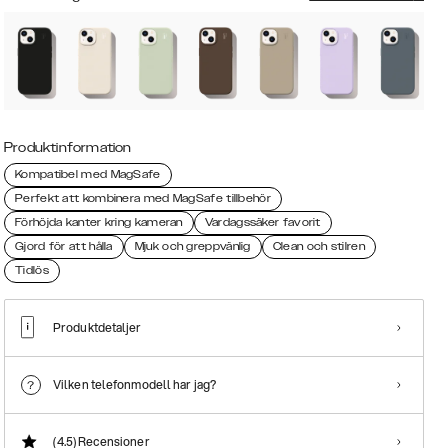
Produktinformation
Kompatibel med MagSafe
Perfekt att kombinera med MagSafe tillbehör
Förhöjda kanter kring kameran
Vardagssäker favorit
Gjord för att hålla
Mjuk och greppvänlig
Clean och stilren
Tidlös
Produktdetaljer
Vilken telefonmodell har jag?
(4.5)
Recensioner