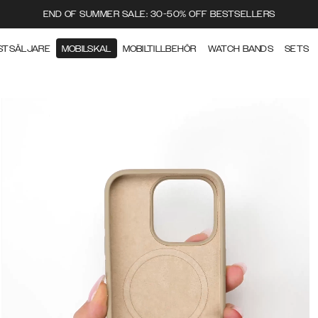
END OF SUMMER SALE: 30-50% OFF BESTSELLERS
STSÄLJARE
MOBILSKAL
MOBILTILLBEHÖR
WATCH BANDS
SETS