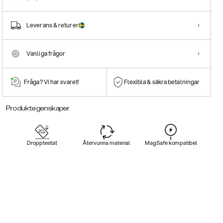
Leverans & returer
Vanliga frågor
Fråga? Vi har svaret!
Flexibla & säkra betalningar
Produktegenskaper
Dropptestat
Återvunna material
MagSafe kompatibel