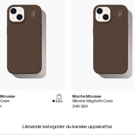
 Mousse
Mocha Mousse
4.5
e Case
Silicone MagSafe Case
/5
K
349
SEK
Liknande kategorier du kanske uppskattar