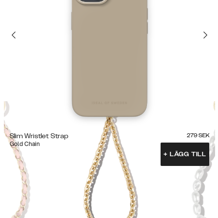
Slim Wristlet Strap
279
SEK
Gold Chain
+
LÄGG TILL