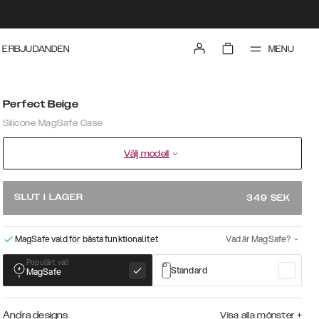
MENU
ERBJUDANDEN
Perfect Beige
Silicone MagSafe Case
Välj modell
SLUT I LAGER
349
SEK
MagSafe vald för bästa funktionalitet
Vad är MagSafe?
Populärt val!
Standard
MagSafe
Andra designs
Visa alla mönster
+