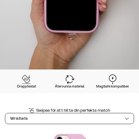
Dropptestat
Återvunna material
MagSafe kompatibel
Swipea för att hitta din perfekta match
Wristlets