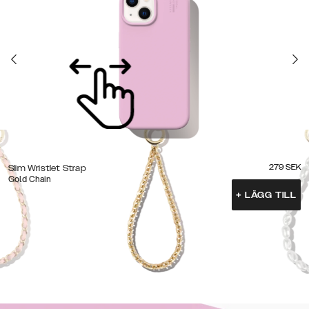
279
SEK
Slim Wristlet Strap
Gold Chain
+
LÄGG TILL