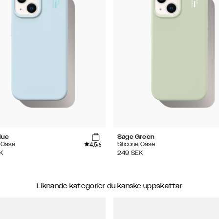
lue
Sage Green
4.5
e Case
Silicone Case
/5
K
249
SEK
Liknande kategorier du kanske uppskattar