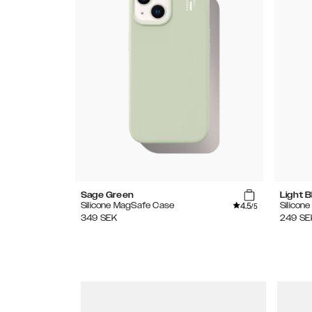
Sage Green
Light B
4.5
Silicone MagSafe Case
Silicon
/5
349
SEK
249
SE