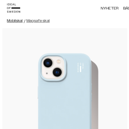
NYHETER
BÄ
Mobilskal
/
Magsafe skal