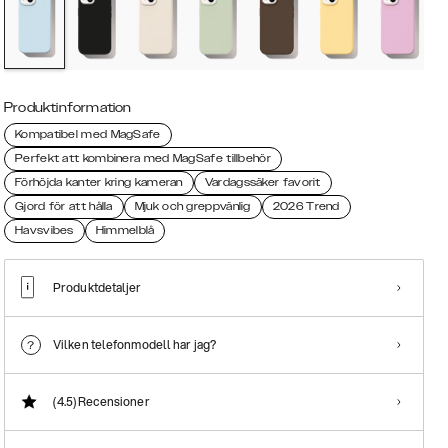
Produktinformation
Kompatibel med MagSafe
Perfekt att kombinera med MagSafe tillbehör
Förhöjda kanter kring kameran
Vardagssäker favorit
Gjord för att hålla
Mjuk och greppvänlig
2026 Trend
Havsvibes
Himmelblå
Produktdetaljer
Vilken telefonmodell har jag?
(4.5)
Recensioner