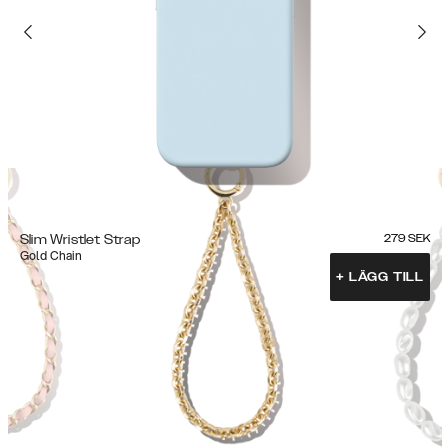
Slim Wristlet Strap
279
SEK
Gold Chain
+
LÄGG TILL