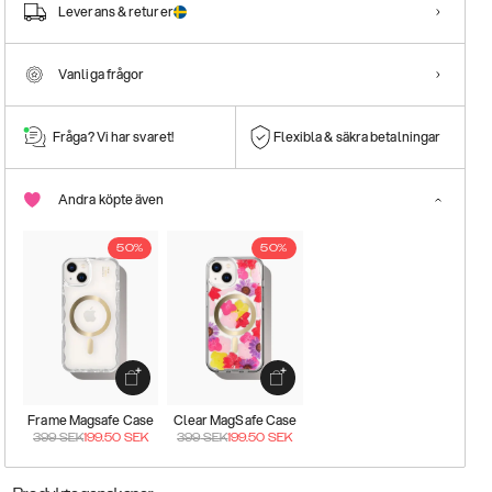
Leverans & returer
Vanliga frågor
Fråga? Vi har svaret!
Flexibla & säkra betalningar
Andra köpte även
50%
50%
Frame Magsafe Case
Clear MagSafe Case
399
SEK
199.50
SEK
399
SEK
199.50
SEK