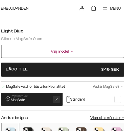
MENU
ERBJUDANDEN
Light Blue
Silicone MagSafe Case
Välj modell
LÄGG TILL
349
SEK
MagSafe vald för bästa funktionalitet
Vad är MagSafe?
Populärt val!
Standard
MagSafe
Andra designs
Visa alla mönster
+