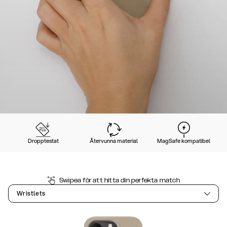
Dropptestat
Återvunna material
MagSafe kompatibel
Swipea för att hitta din perfekta match
Wristlets