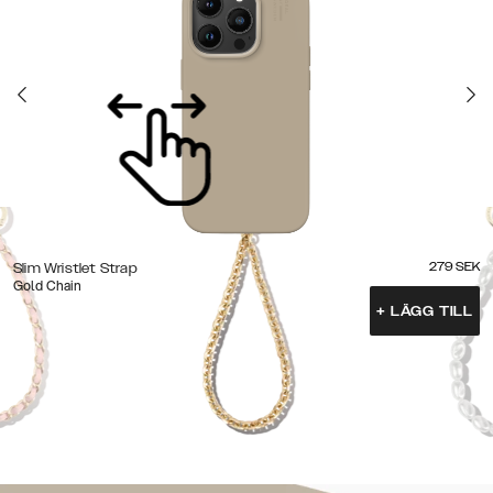
279
SEK
Slim Wristlet Strap
Gold Chain
+
LÄGG TILL