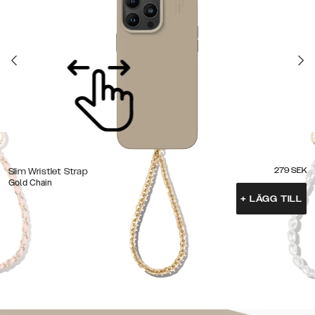
279
SEK
Slim Wristlet Strap
Gold Chain
+
LÄGG TILL