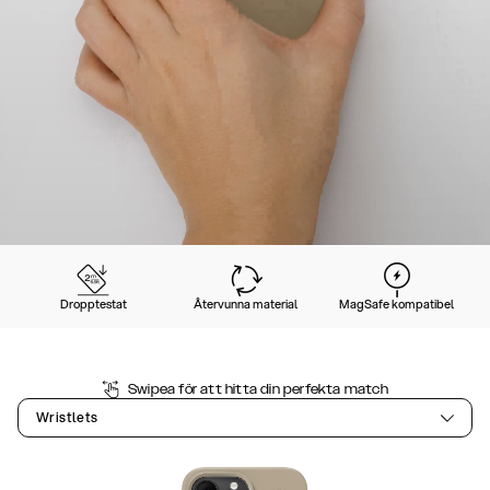
Dropptestat
Återvunna material
MagSafe kompatibel
Swipea för att hitta din perfekta match
Wristlets