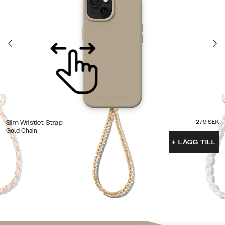
279
SEK
Slim Wristlet Strap
Gold Chain
+
LÄGG TILL