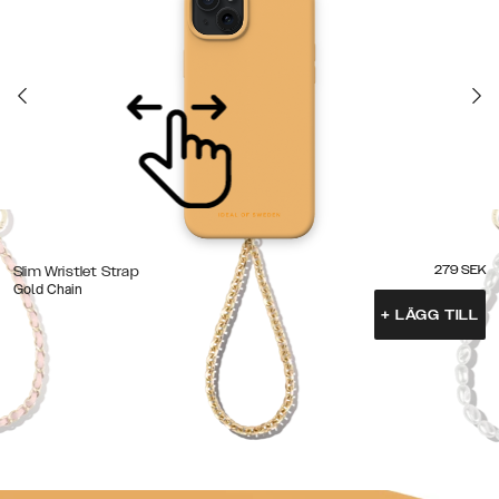
279
SEK
Slim Wristlet Strap
Gold Chain
+
LÄGG TILL