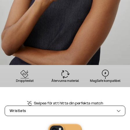
Dropptestat
Återvunna material
MagSafe kompatibel
Swipea för att hitta din perfekta match
Wristlets