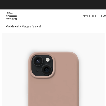
NYHETER
BÄ
Mobilskal
/
Magsafe skal