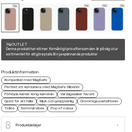
OUTLET
Denna produkt har ett mer förmånligt pris eftersom den är på väg ut ur
sortimentet för att göra plats åt nya spännande produkter
Produktinformation
Kompatibel med MagSafe
Perfekt att kombinera med MagSafe tillbehör
Förhöjda kanter kring kameran
Vardagssäker favorit
Gjord för att hålla
Mjuk och greppvänlig
Drömmiga pastelltoner
Tidlös
Sommarvibes
Pop of colour
Produktdetaljer