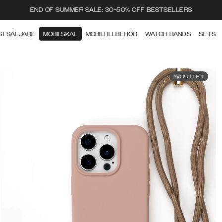
END OF SUMMER SALE: 30-50% OFF BESTSELLERS
STSÄLJARE
MOBILSKAL
MOBILTILLBEHÖR
WATCH BANDS
SETS
OUTLET