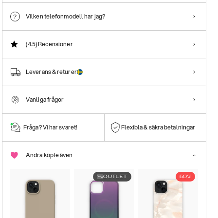
Vilken telefonmodell har jag?
(4.5)
Recensioner
Leverans & returer
Vanliga frågor
Fråga? Vi har svaret!
Flexibla & säkra betalningar
Andra köpte även
OUTLET
50%