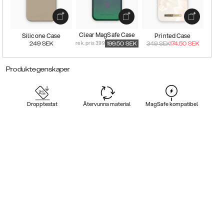
Clear MagSafe Case
Silicone Case
Printed Case
rek. pris 399
249
SEK
199.50
SEK
349
SEK
174.50
SEK
Produktegenskaper
Dropptestat
Återvunna material
MagSafe kompatibel