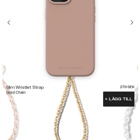
Slim Wristlet Strap
279
SEK
Gold Chain
+
LÄGG TILL