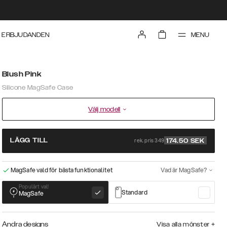
MENU
ERBJUDANDEN
Blush Pink
Silicone MagSafe Case
Välj modell
rek. pris 349
LÄGG TILL
174.50
SEK
MagSafe vald för bästa funktionalitet
Vad är MagSafe?
Populärt val!
Standard
MagSafe
Andra designs
Visa alla mönster
+