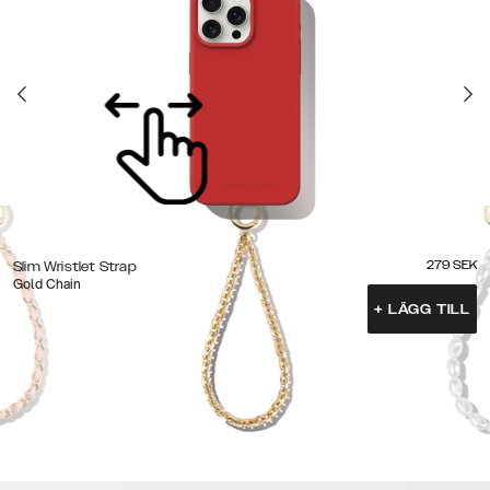
279
SEK
Slim Wristlet Strap
Gold Chain
+
LÄGG TILL