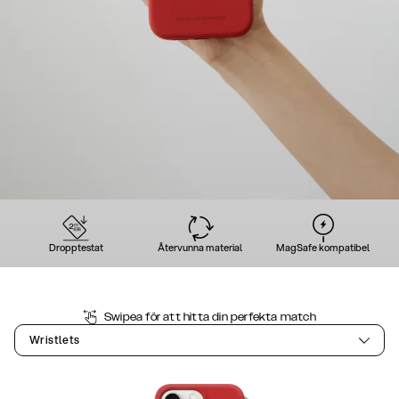
Dropptestat
Återvunna material
MagSafe kompatibel
Swipea för att hitta din perfekta match
Wristlets