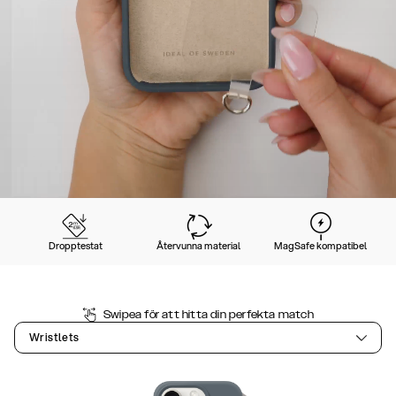
Dropptestat
Återvunna material
MagSafe kompatibel
Swipea för att hitta din perfekta match
Wristlets