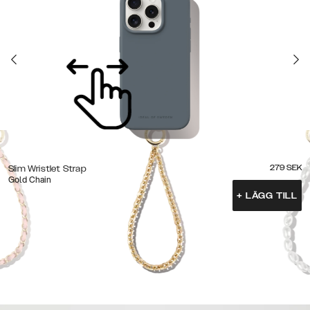
279
SEK
Slim Wristlet Strap
Gold Chain
+
LÄGG TILL