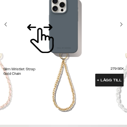
279
SEK
Slim Wristlet Strap
Gold Chain
+
LÄGG TILL