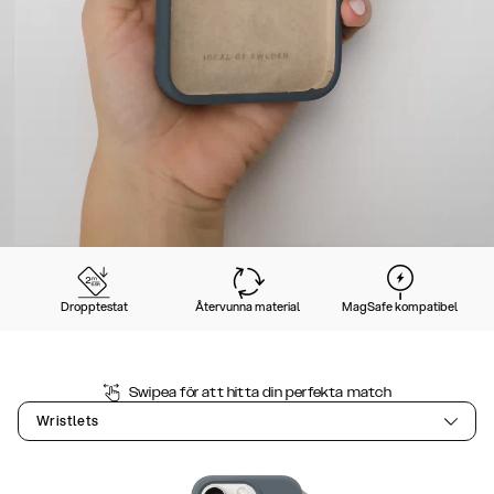
Dropptestat
Återvunna material
MagSafe kompatibel
Swipea för att hitta din perfekta match
Wristlets