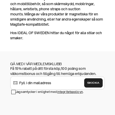
och mobiltillbehör, så som skärmskydd, mobilringar,
hållare, wristlets, phone straps och suction
mounts. Många av våra produkter är magnetiska för en
smidigare användning, eller har andra egenskaper så som
MagSafe-kompatibilitet.
Hos IDEAL OF SWEDEN hittar du något för alla stilar och
smaker.
GÅ MED I VÅR MEDLEMSKLUBB
Få 15% rabatt på ditt första köp,100 poäng som
välkomstbonus och tillgång till hemliga erbjudanden.
SKICKA
Jag samtycker i enlighet med
integritetspolicyn
.