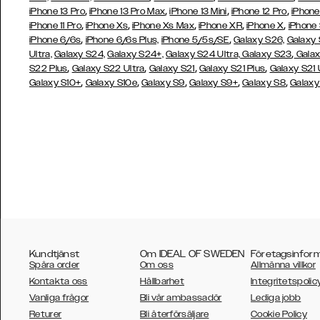
,
,
,
,
iPhone 13 Pro
iPhone 13 Pro Max
iPhone 13 Mini
iPhone 12 Pro
iPhone
,
,
,
,
,
iPhone 11 Pro
iPhone Xs
iPhone Xs Max
iPhone XR
iPhone X
iPhone
,
,
iPhone 6/6s
iPhone 6/6s Plus,
iPhone 5/5s/SE
Galaxy S26,
Galaxy
,
Ultra,
Galaxy S24,
Galaxy S24+,
Galaxy S24 Ultra,
Galaxy S23
Galax
,
,
,
,
S22 Plus
Galaxy S22 Ultra
Galaxy S21
Galaxy S21 Plus
Galaxy S21 
,
,
,
,
,
Galaxy S10+
Galaxy S10e
Galaxy S9
Galaxy S9+
Galaxy S8
Galaxy
Kundtjänst
Om IDEAL OF SWEDEN
Företagsinfor
Spåra order
Om oss
Allmänna villkor
Kontakta oss
Hållbarhet
Integritetspolic
Vanliga frågor
Bli vår ambassadör
Lediga jobb
Returer
Bli återförsäljare
Cookie Policy