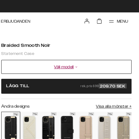
MENU
ERBJUDANDEN
Braided Smooth Noir
Statement Case
Välj modell
rek. pris 699
LÄGG TILL
209.70
SEK
Andra designs
Visa alla mönster
+