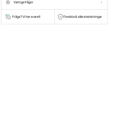
Vanliga frågor
Fråga? Vi har svaret!
Flexibla & säkra betalningar