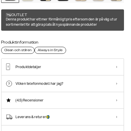
OUTLET
Denna produkt har ett mer förmånligt pris eftersom den är på väg ut ur
sortimentet för att göra plats åt nya spännande produkter
Produktinformation
Clean och stilren
Always in Style
Produktdetaljer
Vilken telefonmodell har jag?
(4.5)
Recensioner
Leverans & returer