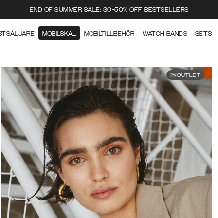
END OF SUMMER SALE: 30-50% OFF BESTSELLERS
STSÄLJARE
MOBILSKAL
MOBILTILLBEHÖR
WATCH BANDS
SETS
OUTLET