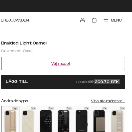
MENU
ERBJUDANDEN
Braided Light Camel
Statement Case
Välj modell
rek. pris 699
LÄGG TILL
209.70
SEK
Andra designs
Visa alla mönster
+