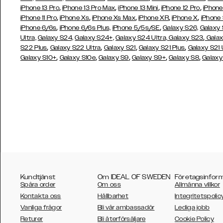
,
,
,
,
iPhone 13 Pro
iPhone 13 Pro Max
iPhone 13 Mini
iPhone 12 Pro
iPhone
,
,
,
,
,
iPhone 11 Pro
iPhone Xs
iPhone Xs Max
iPhone XR
iPhone X
iPhone
,
,
iPhone 6/6s
iPhone 6/6s Plus,
iPhone 5/5s/SE
Galaxy S26,
Galaxy
,
Ultra,
Galaxy S24,
Galaxy S24+,
Galaxy S24 Ultra,
Galaxy S23
Galax
,
,
,
,
S22 Plus
Galaxy S22 Ultra
Galaxy S21
Galaxy S21 Plus
Galaxy S21 
,
,
,
,
,
Galaxy S10+
Galaxy S10e
Galaxy S9
Galaxy S9+
Galaxy S8
Galaxy
Kundtjänst
Om IDEAL OF SWEDEN
Företagsinfor
Spåra order
Om oss
Allmänna villkor
Kontakta oss
Hållbarhet
Integritetspolic
Vanliga frågor
Bli vår ambassadör
Lediga jobb
Returer
Bli återförsäljare
Cookie Policy