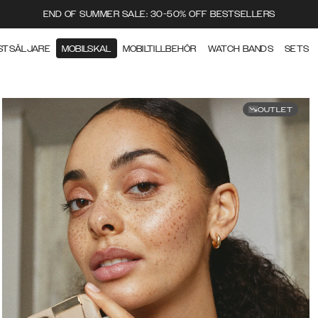
END OF SUMMER SALE: 30-50% OFF BESTSELLERS
STSÄLJARE
MOBILSKAL
MOBILTILLBEHÖR
WATCH BANDS
SETS
OUTLET