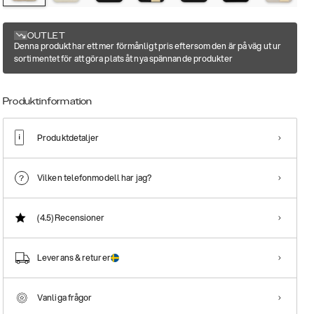
OUTLET
Denna produkt har ett mer förmånligt pris eftersom den är på väg ut ur
sortimentet för att göra plats åt nya spännande produkter
Produktinformation
Produktdetaljer
Vilken telefonmodell har jag?
(4.5)
Recensioner
Leverans & returer
Vanliga frågor