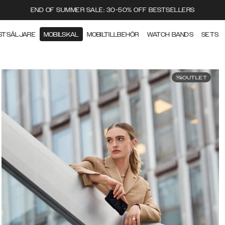
END OF SUMMER SALE: 30-50% OFF BESTSELLERS
STSÄLJARE
MOBILSKAL
MOBILTILLBEHÖR
WATCH BANDS
SETS
OUTLET