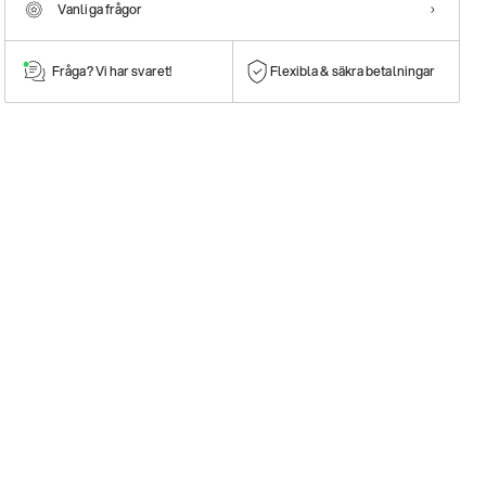
Vanliga frågor
Fråga? Vi har svaret!
Flexibla & säkra betalningar