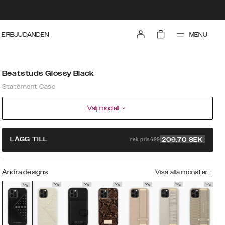
MENU
ERBJUDANDEN
Beatstuds Glossy Black
Statement Case
Välj modell
rek. pris 699
LÄGG TILL
209.70
SEK
Andra designs
Visa alla mönster
+