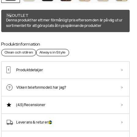
OUTLET
Denna produkt har ett mer förmånligt pris eftersom den är på väg ut ur
sortimentet för att göra plats åt nya spännande produkter
Produktinformation
Clean och stilren
Always in Style
Produktdetaljer
Vilken telefonmodell har jag?
(4.5)
Recensioner
Leverans & returer