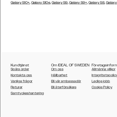
,
,
,
,
,
Galaxy S10+
Galaxy S10e
Galaxy S9
Galaxy S9+
Galaxy S8
Galaxy
Kundtjänst
Om IDEAL OF SWEDEN
Företagsinfor
Spåra order
Om oss
Allmänna villkor
Kontakta oss
Hållbarhet
Integritetspolic
Vanliga frågor
Bli vår ambassadör
Lediga jobb
Returer
Bli återförsäljare
Cookie Policy
AUSTRALIA
Samtyckeshantering
AUSTRIA
BELGIUM