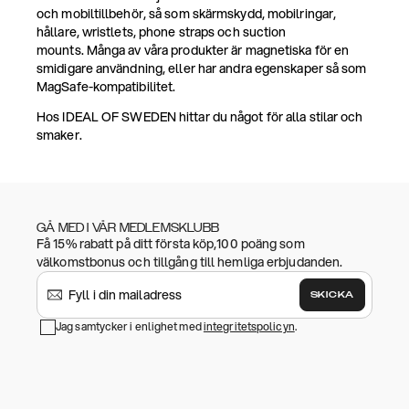
och mobiltillbehör, så som skärmskydd, mobilringar,
hållare, wristlets, phone straps och suction
mounts. Många av våra produkter är magnetiska för en
smidigare användning, eller har andra egenskaper så som
MagSafe-kompatibilitet.
Hos IDEAL OF SWEDEN hittar du något för alla stilar och
smaker.
GÅ MED I VÅR MEDLEMSKLUBB
Få 15% rabatt på ditt första köp,100 poäng som
välkomstbonus och tillgång till hemliga erbjudanden.
SKICKA
Jag samtycker i enlighet med
integritetspolicyn
.