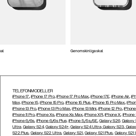
kal
Genomskinliga skal
TELEFONMODELLER
,
,
,
,
iPhone 17
iPhone 17 Pro
iPhone 17 Pro Max
iPhone 17E,
iPhone Air
iP
,
,
,
Max,
iPhone 15,
iPhone 15 Pro
iPhone 15 Plus
iPhone 15 Pro Max
iPhon
,
,
,
,
iPhone 13 Pro
iPhone 13 Pro Max
iPhone 13 Mini
iPhone 12 Pro
iPhone
,
,
,
,
,
iPhone 11 Pro
iPhone Xs
iPhone Xs Max
iPhone XR
iPhone X
iPhone
,
,
iPhone 6/6s
iPhone 6/6s Plus,
iPhone 5/5s/SE
Galaxy S26,
Galaxy
,
Ultra,
Galaxy S24,
Galaxy S24+,
Galaxy S24 Ultra,
Galaxy S23
Galax
,
,
,
,
S22 Plus
Galaxy S22 Ultra
Galaxy S21
Galaxy S21 Plus
Galaxy S21 