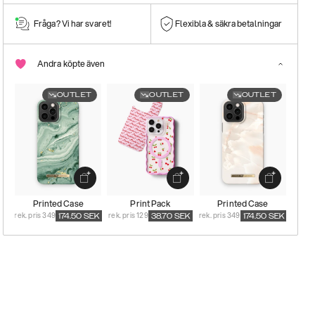
Fråga? Vi har svaret!
Flexibla & säkra betalningar
Andra köpte även
OUTLET
OUTLET
OUTLET
Printed Case
Print Pack
Printed Case
rek. pris 349
rek. pris 129
rek. pris 349
174.50
SEK
38.70
SEK
174.50
SEK