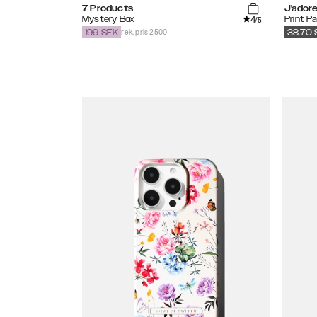
7 Products
J'ador
4
Mystery Box
Print P
/5
rek. pris 2500
199
SEK
38.70