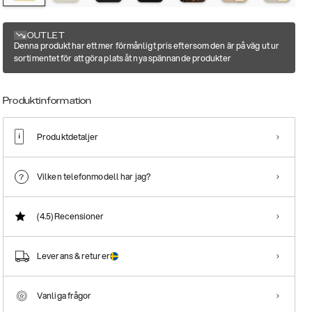
OUTLET
Denna produkt har ett mer förmånligt pris eftersom den är på väg ut ur
sortimentet för att göra plats åt nya spännande produkter
Produktinformation
Produktdetaljer
Vilken telefonmodell har jag?
(4.5)
Recensioner
Leverans & returer
Vanliga frågor