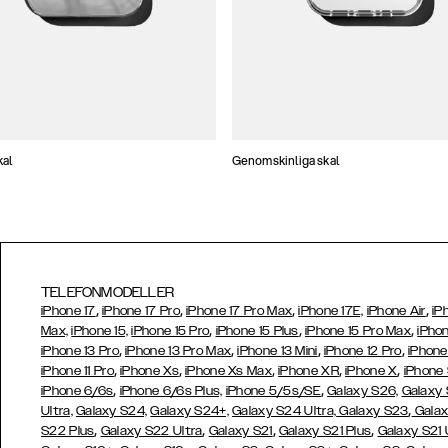
kal
Genomskinliga skal
TELEFONMODELLER
,
,
,
,
iPhone 17
iPhone 17 Pro
iPhone 17 Pro Max
iPhone 17E,
iPhone Air
iP
,
,
,
Max,
iPhone 15,
iPhone 15 Pro
iPhone 15 Plus
iPhone 15 Pro Max
iPhon
,
,
,
,
iPhone 13 Pro
iPhone 13 Pro Max
iPhone 13 Mini
iPhone 12 Pro
iPhone
,
,
,
,
,
iPhone 11 Pro
iPhone Xs
iPhone Xs Max
iPhone XR
iPhone X
iPhone
,
,
iPhone 6/6s
iPhone 6/6s Plus,
iPhone 5/5s/SE
Galaxy S26,
Galaxy
,
Ultra,
Galaxy S24,
Galaxy S24+,
Galaxy S24 Ultra,
Galaxy S23
Galax
,
,
,
,
S22 Plus
Galaxy S22 Ultra
Galaxy S21
Galaxy S21 Plus
Galaxy S21 