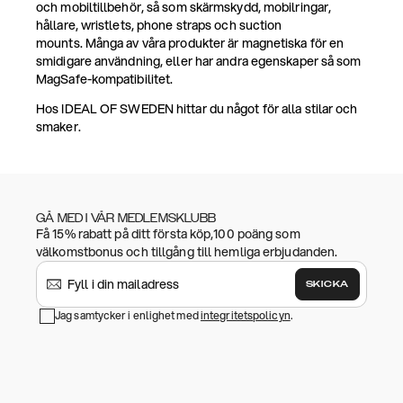
och mobiltillbehör, så som skärmskydd, mobilringar,
hållare, wristlets, phone straps och suction
mounts. Många av våra produkter är magnetiska för en
smidigare användning, eller har andra egenskaper så som
MagSafe-kompatibilitet.
Hos IDEAL OF SWEDEN hittar du något för alla stilar och
smaker.
GÅ MED I VÅR MEDLEMSKLUBB
Få 15% rabatt på ditt första köp,100 poäng som
välkomstbonus och tillgång till hemliga erbjudanden.
SKICKA
Jag samtycker i enlighet med
integritetspolicyn
.