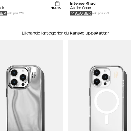
e
Intense Khaki
4.1
ack
Atelier Case
/5
rek. pris 129
rek. pris 299
SEK
149.50
SEK
Liknande kategorier du kanske uppskattar