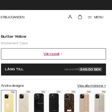
MENU
ERBJUDANDEN
Butter Yellow
Statement Case
Välj modell
rek. pris 699
LÄGG TILL
349.50
SEK
Andra designs
Visa alla mönster
+