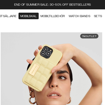
END OF SUMMER SALE: 30-50% OFF BESTSELLERS
STSÄLJARE
MOBILSKAL
MOBILTILLBEHÖR
WATCH BANDS
SETS
OUTLET