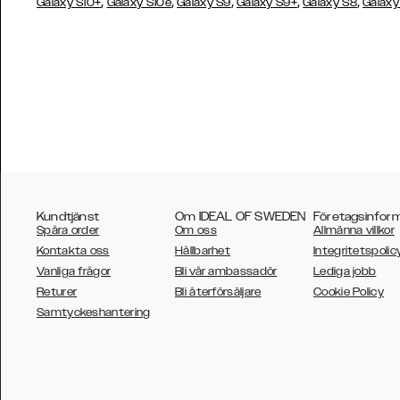
,
,
,
,
,
Galaxy S10+
Galaxy S10e
Galaxy S9
Galaxy S9+
Galaxy S8
Galaxy
Kundtjänst
Om IDEAL OF SWEDEN
Företagsinfor
Spåra order
Om oss
Allmänna villkor
Kontakta oss
Hållbarhet
Integritetspolic
Vanliga frågor
Bli vår ambassadör
Lediga jobb
Returer
Bli återförsäljare
Cookie Policy
AUSTRALIA
Samtyckeshantering
AUSTRIA
BELGIUM