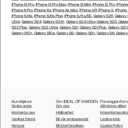
,
,
,
,
iPhone 13 Pro
iPhone 13 Pro Max
iPhone 13 Mini
iPhone 12 Pro
iPhone
,
,
,
,
,
iPhone 11 Pro
iPhone Xs
iPhone Xs Max
iPhone XR
iPhone X
iPhone
,
,
iPhone 6/6s
iPhone 6/6s Plus,
iPhone 5/5s/SE
Galaxy S26,
Galaxy
,
Ultra,
Galaxy S24,
Galaxy S24+,
Galaxy S24 Ultra,
Galaxy S23
Galax
,
,
,
,
S22 Plus
Galaxy S22 Ultra
Galaxy S21
Galaxy S21 Plus
Galaxy S21 
,
,
,
,
,
Galaxy S10+
Galaxy S10e
Galaxy S9
Galaxy S9+
Galaxy S8
Galaxy
Kundtjänst
Om IDEAL OF SWEDEN
Företagsinfor
Spåra order
Om oss
Allmänna villkor
Kontakta oss
Hållbarhet
Integritetspolic
Vanliga frågor
Bli vår ambassadör
Lediga jobb
Returer
Bli återförsäljare
Cookie Policy