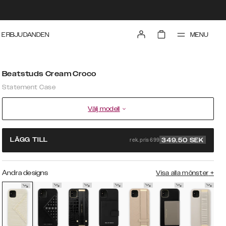
MENU
ERBJUDANDEN
Beatstuds Cream Croco
Statement Case
Välj modell
rek. pris 699
LÄGG TILL
349.50
SEK
Andra designs
Visa alla mönster
+