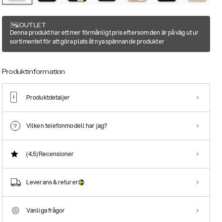
OUTLET
Denna produkt har ett mer förmånligt pris eftersom den är på väg ut ur
sortimentet för att göra plats åt nya spännande produkter
Produktinformation
Produktdetaljer
Vilken telefonmodell har jag?
(4.5)
Recensioner
Leverans & returer
Vanliga frågor