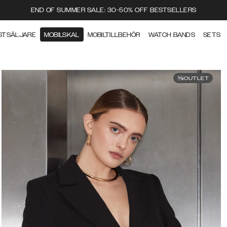
END OF SUMMER SALE: 30-50% OFF BESTSELLERS
STSÄLJARE
MOBILSKAL
MOBILTILLBEHÖR
WATCH BANDS
SETS
OUTLET