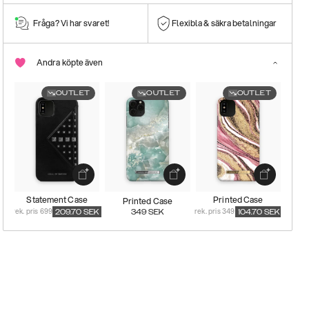
Fråga? Vi har svaret!
Flexibla & säkra betalningar
Andra köpte även
OUTLET
OUTLET
OUTLET
Statement Case
Printed Case
Printed Case
rek. pris 699
rek. pris 349
209.70
SEK
349
SEK
104.70
SEK