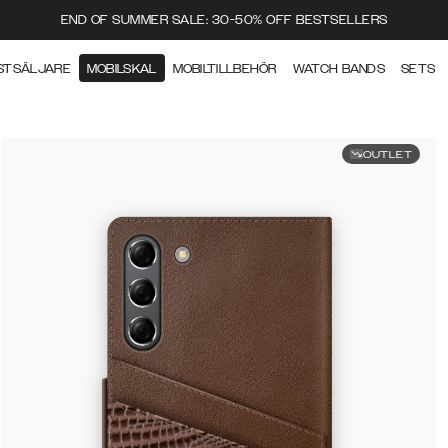
END OF SUMMER SALE: 30-50% OFF BESTSELLERS
STSÄLJARE
MOBILSKAL
MOBILTILLBEHÖR
WATCH BANDS
SETS
OUTLET