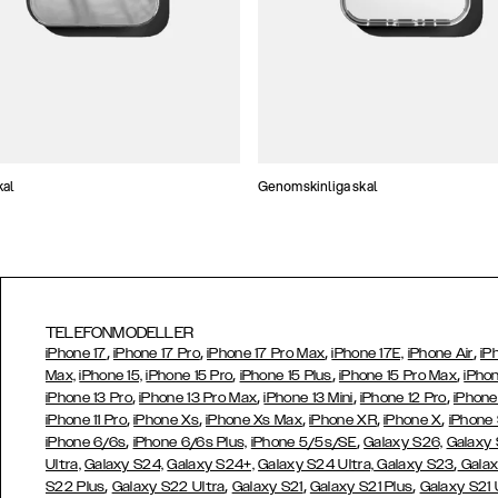
kal
Genomskinliga skal
TELEFONMODELLER
,
,
,
,
iPhone 17
iPhone 17 Pro
iPhone 17 Pro Max
iPhone 17E,
iPhone Air
iP
,
,
,
Max,
iPhone 15,
iPhone 15 Pro
iPhone 15 Plus
iPhone 15 Pro Max
iPhon
,
,
,
,
iPhone 13 Pro
iPhone 13 Pro Max
iPhone 13 Mini
iPhone 12 Pro
iPhone
,
,
,
,
,
iPhone 11 Pro
iPhone Xs
iPhone Xs Max
iPhone XR
iPhone X
iPhone
,
,
iPhone 6/6s
iPhone 6/6s Plus,
iPhone 5/5s/SE
Galaxy S26,
Galaxy
,
Ultra,
Galaxy S24,
Galaxy S24+,
Galaxy S24 Ultra,
Galaxy S23
Galax
,
,
,
,
S22 Plus
Galaxy S22 Ultra
Galaxy S21
Galaxy S21 Plus
Galaxy S21 