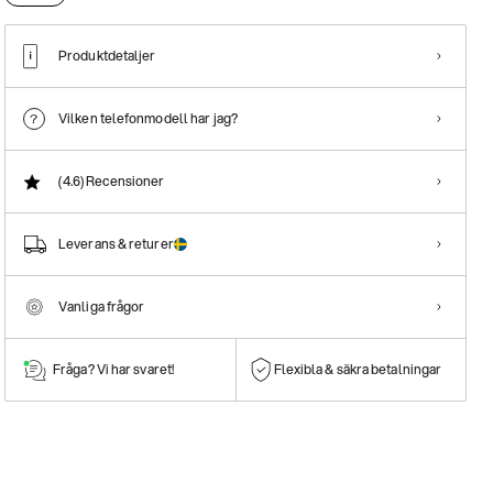
Produktdetaljer
Vilken telefonmodell har jag?
(4.6)
Recensioner
Leverans & returer
Vanliga frågor
Fråga? Vi har svaret!
Flexibla & säkra betalningar