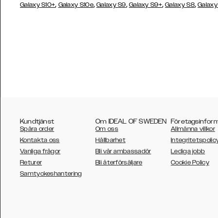
,
,
,
,
,
Galaxy S10+
Galaxy S10e
Galaxy S9
Galaxy S9+
Galaxy S8
Galaxy
Kundtjänst
Om IDEAL OF SWEDEN
Företagsinfor
Spåra order
Om oss
Allmänna villkor
Kontakta oss
Hållbarhet
Integritetspolic
Vanliga frågor
Bli vår ambassadör
Lediga jobb
Returer
Bli återförsäljare
Cookie Policy
AUSTRALIA
Samtyckeshantering
AUSTRIA
BELGIUM