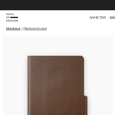
NYHETER
BÄ
Mobilskal
/
Plånboksfodral