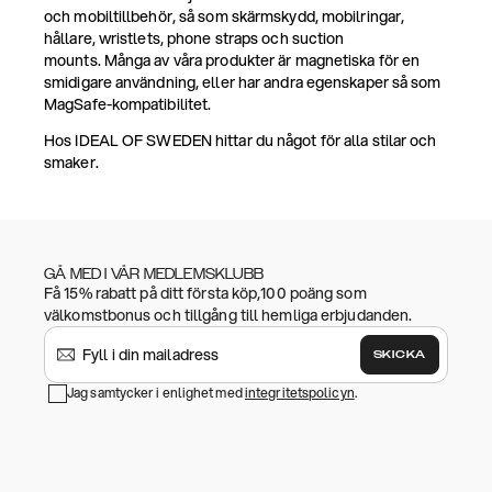
och mobiltillbehör, så som skärmskydd, mobilringar,
hållare, wristlets, phone straps och suction
mounts. Många av våra produkter är magnetiska för en
smidigare användning, eller har andra egenskaper så som
MagSafe-kompatibilitet.
Hos IDEAL OF SWEDEN hittar du något för alla stilar och
smaker.
GÅ MED I VÅR MEDLEMSKLUBB
Få 15% rabatt på ditt första köp,100 poäng som
välkomstbonus och tillgång till hemliga erbjudanden.
SKICKA
Jag samtycker i enlighet med
integritetspolicyn
.