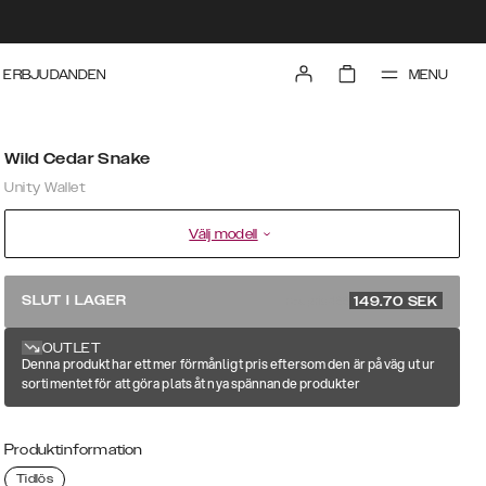
MENU
ERBJUDANDEN
Wild Cedar Snake
Unity Wallet
Välj modell
rek. pris 499
SLUT I LAGER
149.70
SEK
OUTLET
Denna produkt har ett mer förmånligt pris eftersom den är på väg ut ur
sortimentet för att göra plats åt nya spännande produkter
Produktinformation
Tidlös