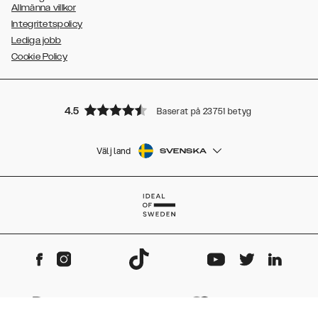
Allmänna villkor
Integritetspolicy
Lediga jobb
Cookie Policy
4.5
Baserat på 23751 betyg
Välj land
SVENSKA