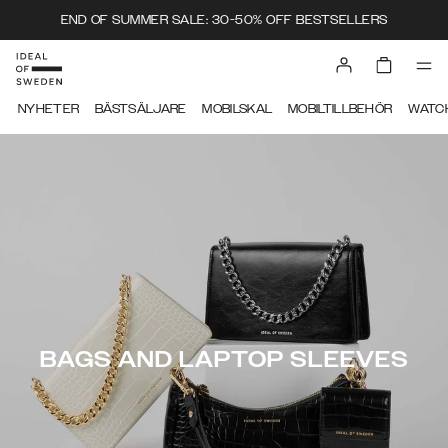
END OF SUMMER SALE: 30-50% OFF BESTSELLERS
NYHETER
BÄSTSÄLJARE
MOBILSKAL
MOBILTILLBEHÖR
WATC
BAGS AND LAPTOP SLEEVES