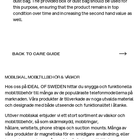
dust bag. The provided box or dust bag should be used for
this purpose, ensuring that the product remains in top
condition over time and increasing the second hand value as
well.
BACK TO CARE GUIDE
MOBILSKAL, MOBILTILLBEHÖR & VÄSKOR
Hos oss på IDEAL OF SWEDEN hittar du snygga och funktionella
mobiltillbehör till många av de populäraste telefonmodellerna på
marknaden. Våra produkter är tillverkade av noga utvalda material
och designade med både utseende och funktionalitet i åtanke.
Utöver mobilskal erbjuder vi ett stort sortiment av väskor och
mobiltillbehör, så som skärmskydd, mobilringar,
hållare, wristlets, phone straps och suction mounts. Många av
våra produkter är magnetiska för en smidigare användning, eller