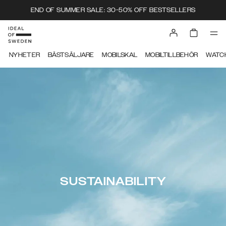
END OF SUMMER SALE: 30-50% OFF BESTSELLERS
NYHETER
BÄSTSÄLJARE
MOBILSKAL
MOBILTILLBEHÖR
WATC
SUSTAINABILITY