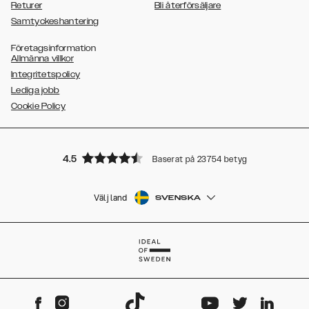
Returer
Bli återförsäljare
Samtyckeshantering
Företagsinformation
Allmänna villkor
Integritetspolicy
Lediga jobb
Cookie Policy
4.5
Baserat på 23754 betyg
Välj land
SVENSKA