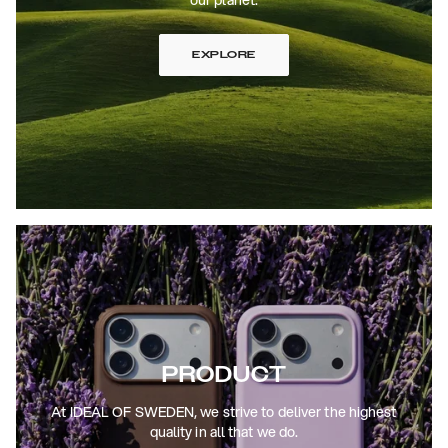
EXPLORE
PRODUCT
At IDEAL OF SWEDEN, we strive to deliver the highest
quality in all that we do.