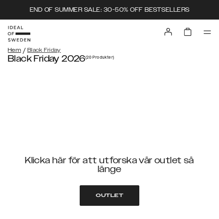
END OF SUMMER SALE: 30-50% OFF BESTSELLERS
/
Hem
Black Friday
Black Friday 2026
(20
Produkter
)
Klicka här för att utforska vår outlet så
länge
OUTLET