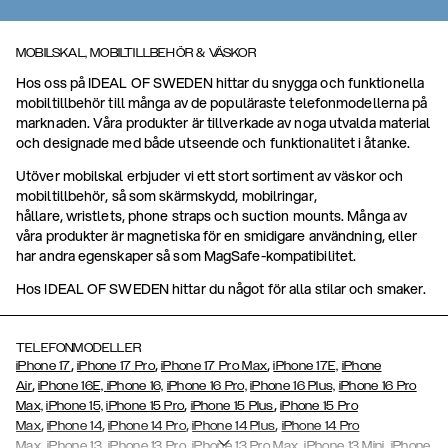
MOBILSKAL, MOBILTILLBEHÖR & VÄSKOR
Hos oss på IDEAL OF SWEDEN hittar du snygga och funktionella
mobiltillbehör till många av de populäraste telefonmodellerna på
marknaden. Våra produkter är tillverkade av noga utvalda material
och designade med både utseende och funktionalitet i åtanke.
Utöver mobilskal erbjuder vi ett stort sortiment av väskor och
mobiltillbehör, så som skärmskydd, mobilringar,
hållare, wristlets, phone straps och suction mounts. Många av
våra produkter är magnetiska för en smidigare användning, eller
har andra egenskaper så som MagSafe-kompatibilitet.
Hos IDEAL OF SWEDEN hittar du något för alla stilar och smaker.
TELEFONMODELLER
,
,
,
iPhone 17
iPhone 17 Pro
iPhone 17 Pro Max
iPhone 17E,
iPhone
,
Air
iPhone 16E,
iPhone 16,
iPhone 16 Pro,
iPhone 16 Plus,
iPhone 16 Pro
,
,
Max,
iPhone 15,
iPhone 15 Pro
iPhone 15 Plus
iPhone 15 Pro
,
,
,
,
Max
iPhone 14
iPhone 14 Pro
iPhone 14 Plus
iPhone 14 Pro
,
,
,
,
,
Max
iPhone 13
iPhone 13 Pro
iPhone 13 Pro Max
iPhone 13 Mini
iPhone