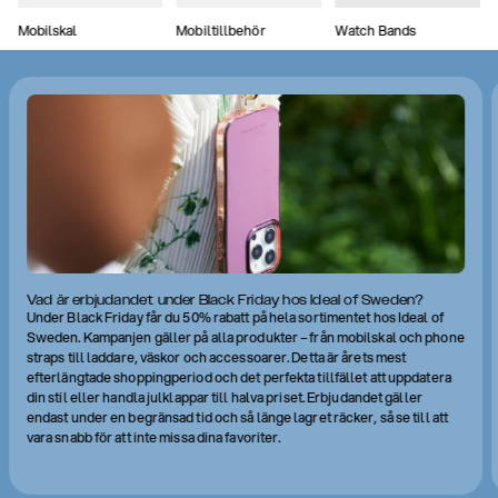
Mobilskal
Mobiltillbehör
Watch Bands
Vad är erbjudandet under Black Friday hos Ideal of Sweden?
Under Black Friday får du 50% rabatt på hela sortimentet hos Ideal of
Sweden. Kampanjen gäller på alla produkter – från mobilskal och phone
straps till laddare, väskor och accessoarer. Detta är årets mest
efterlängtade shoppingperiod och det perfekta tillfället att uppdatera
din stil eller handla julklappar till halva priset. Erbjudandet gäller
endast under en begränsad tid och så länge lagret räcker, så se till att
vara snabb för att inte missa dina favoriter.