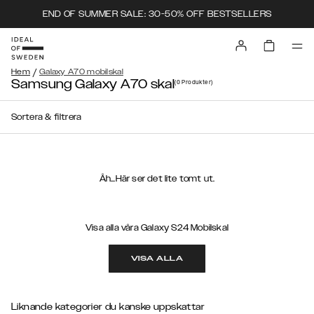
END OF SUMMER SALE: 30-50% OFF BESTSELLERS
/
Hem
Galaxy A70 mobilskal
Samsung Galaxy A70 skal
(0
Produkter
)
Sortera & filtrera
Åh...Här ser det lite tomt ut.
Visa alla våra Galaxy S24 Mobilskal
VISA ALLA
Liknande kategorier du kanske uppskattar