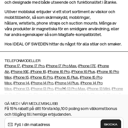
och designade med både utseende och funktionalitet i åtanke.
Utöver mobilskal erbjuder vi ett stort sortiment av väskor och
mobiltillbehör, så som skärmskydd, mobilringar,
hållare, wristlets, phone straps och suction mounts. Många av
våra produkter är magnetiska för en smidigare användning, eller
har andra egenskaper så som MagSafe-kompatibilitet.
Hos IDEAL OF SWEDEN hittar du något för alla stilar och smaker.
TELEFONMODELLER
,
,
,
iPhone 17
iPhone 17 Pro
iPhone 17 Pro Max
iPhone 17E,
iPhone
,
Air
iPhone 16E,
iPhone 16,
iPhone 16 Pro,
iPhone 16 Plus,
iPhone 16 Pro
,
,
Max,
iPhone 15,
iPhone 15 Pro
iPhone 15 Plus
iPhone 15 Pro
,
,
,
,
Max
iPhone 14
iPhone 14 Pro
iPhone 14 Plus
iPhone 14 Pro
,
,
,
,
,
Max
iPhone 13
iPhone 13 Pro
iPhone 13 Pro Max
iPhone 13 Mini
iPhone
,
,
,
,
,
12 Pro
iPhone 12
iPhone 12 Pro Max
iPhone 12 Mini
iPhone 11
iPhone 11
,
,
,
,
,
,
Pro Max
iPhone 11 Pro
iPhone Xs
iPhone Xs Max
iPhone XR
iPhone X
GÅ MED I VÅR MEDLEMSKLUBB
,
,
,
,
iPhone SE (2020/2022)
iPhone 8
iPhone 8 Plus
iPhone 7
iPhone 7
Få 15% rabatt på ditt första köp,100 poäng som välkomstbonus
,
,
,
Plus
iPhone 6/6s
iPhone 6/6s Plus,
iPhone 5/5s/SE
Galaxy S26,
och tillgång till hemliga erbjudanden.
,
,
Galaxy S26+
Galaxy S26 Ultra,
Galaxy S25,
Galaxy S25+
Galaxy S25
,
Ultra,
Galaxy S24,
Galaxy S24+,
Galaxy S24 Ultra,
Galaxy S23
Galaxy
SKICKA