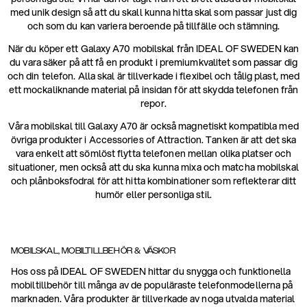
med unik design så att du skall kunna hitta skal som passar just dig
och som du kan variera beroende på tillfälle och stämning.
När du köper ett Galaxy A70 mobilskal från IDEAL OF SWEDEN kan
du vara säker på att få en produkt i premiumkvalitet som passar dig
och din telefon. Alla skal är tillverkade i flexibel och tålig plast, med
ett mockaliknande material på insidan för att skydda telefonen från
repor.
Våra mobilskal till Galaxy A70 är också magnetiskt kompatibla med
övriga produkter i Accessories of Attraction. Tanken är att det ska
vara enkelt att sömlöst flytta telefonen mellan olika platser och
situationer, men också att du ska kunna mixa och matcha mobilskal
och plånboksfodral för att hitta kombinationer som reflekterar ditt
humör eller personliga stil.
MOBILSKAL, MOBILTILLBEHÖR & VÄSKOR
Hos oss på IDEAL OF SWEDEN hittar du snygga och funktionella
mobiltillbehör till många av de populäraste telefonmodellerna på
marknaden. Våra produkter är tillverkade av noga utvalda material