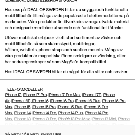
MOBILSKAL, MOBILTILLBEHÖR & VÄSKOR
Hos oss på IDEAL OF SWEDEN hittar du snygga och funktionella
mobiltillbehör till många av de populäraste telefonmodellerna på
marknaden. Våra produkter är tillverkade av noga utvalda material
och designade med både utseende och funktionalitet i åtanke.
Utöver mobilskal erbjuder vi ett stort sortiment av väskor och
mobiltillbehör, så som skärmskydd, mobilringar,
hållare, wristlets, phone straps och suction mounts. Många av
våra produkter är magnetiska för en smidigare användning, eller
har andra egenskaper så som MagSafe-kompatibilitet.
Hos IDEAL OF SWEDEN hittar du något för alla stilar och smaker.
TELEFONMODELLER
,
,
,
iPhone 17
iPhone 17 Pro
iPhone 17 Pro Max
iPhone 17E,
iPhone
,
Air
iPhone 16E,
iPhone 16,
iPhone 16 Pro,
iPhone 16 Plus,
iPhone 16 Pro
,
,
Max,
iPhone 15,
iPhone 15 Pro
iPhone 15 Plus
iPhone 15 Pro
,
,
,
,
Max
iPhone 14
iPhone 14 Pro
iPhone 14 Plus
iPhone 14 Pro
,
,
,
,
,
Max
iPhone 13
iPhone 13 Pro
iPhone 13 Pro Max
iPhone 13 Mini
iPhone
,
,
,
,
,
12 Pro
iPhone 12
iPhone 12 Pro Max
iPhone 12 Mini
iPhone 11
iPhone 11
,
,
,
,
,
,
Pro Max
iPhone 11 Pro
iPhone Xs
iPhone Xs Max
iPhone XR
iPhone X
GÅ MED I VÅR MEDLEMSKLUBB