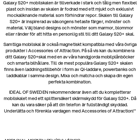
Galaxy S20+ mobilskalen är tillverkade i stark och tålig men flexibel
plast och insidan av skalen är fodrad med ett mjukt och exklusivt
mockaliknande material som förhindrar repor. Skalen till Galaxy
S20+ är inspirerad av säsongens hetaste färger, mönster och
material. Välj bland designs och mönster som marmor, blommor
eller ränder för att hitta en personlig stil till ditt Galaxy S20+ skal.
Samtliga mobilskal är också magnetiskt kompatibla med våra övriga
produkter i Accessories of Attraction. På så vis kan du kombinera
ditt Galaxy S20+skal med en av våra handgjorda mobilplånböcker
och smarta bilhållare. Till de mest populära Galaxy S20+ skalen
finns även laddningstillbehör i form av Qi-laddare, powerbanks och
laddkablar i samma design. Mixa och matcha och skapa din egen
perfekta kombination.
IDEAL OF SWEDEN rekommenderar även att du kompletterar
mobilskalet med ett splittersäkert skärmskydd för Galaxy S20+. Då
kan du vara säker på att din telefon är fullständigt skyddad.
Underlätta och förenkla vardagen med Accessories of Attraction!"