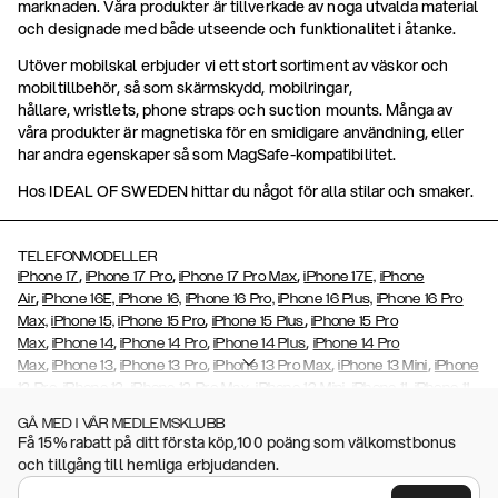
marknaden. Våra produkter är tillverkade av noga utvalda material
och designade med både utseende och funktionalitet i åtanke.
Utöver mobilskal erbjuder vi ett stort sortiment av väskor och
mobiltillbehör, så som skärmskydd, mobilringar,
hållare, wristlets, phone straps och suction mounts. Många av
våra produkter är magnetiska för en smidigare användning, eller
har andra egenskaper så som MagSafe-kompatibilitet.
Hos IDEAL OF SWEDEN hittar du något för alla stilar och smaker.
TELEFONMODELLER
,
,
,
iPhone 17
iPhone 17 Pro
iPhone 17 Pro Max
iPhone 17E,
iPhone
,
Air
iPhone 16E,
iPhone 16,
iPhone 16 Pro,
iPhone 16 Plus,
iPhone 16 Pro
,
,
Max,
iPhone 15,
iPhone 15 Pro
iPhone 15 Plus
iPhone 15 Pro
,
,
,
,
Max
iPhone 14
iPhone 14 Pro
iPhone 14 Plus
iPhone 14 Pro
,
,
,
,
,
Max
iPhone 13
iPhone 13 Pro
iPhone 13 Pro Max
iPhone 13 Mini
iPhone
,
,
,
,
,
12 Pro
iPhone 12
iPhone 12 Pro Max
iPhone 12 Mini
iPhone 11
iPhone 11
,
,
,
,
,
,
Pro Max
iPhone 11 Pro
iPhone Xs
iPhone Xs Max
iPhone XR
iPhone X
GÅ MED I VÅR MEDLEMSKLUBB
,
,
,
,
iPhone SE (2020/2022)
iPhone 8
iPhone 8 Plus
iPhone 7
iPhone 7
Få 15% rabatt på ditt första köp,100 poäng som välkomstbonus
,
,
,
Plus
iPhone 6/6s
iPhone 6/6s Plus,
iPhone 5/5s/SE
Galaxy S26,
och tillgång till hemliga erbjudanden.
,
,
Galaxy S26+
Galaxy S26 Ultra,
Galaxy S25,
Galaxy S25+
Galaxy S25
,