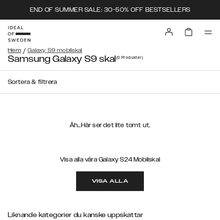
END OF SUMMER SALE: 30-50% OFF BESTSELLERS
/
Hem
Galaxy S9 mobilskal
Samsung Galaxy S9 skal
(0
Produkter
)
Sortera & filtrera
Åh...Här ser det lite tomt ut.
Visa alla våra Galaxy S24 Mobilskal
VISA ALLA
Liknande kategorier du kanske uppskattar