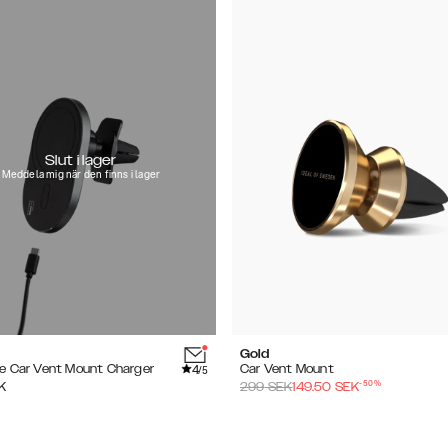
Slut i lager
Meddela mig när den finns i lager
Gold
4
e Car Vent Mount Charger
Car Vent Mount
/5
-
50
%
K
299
SEK
149.50
SEK