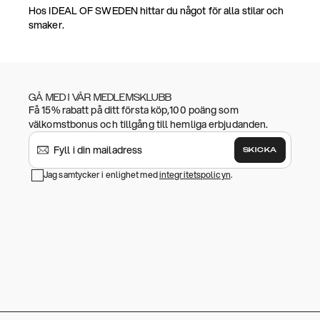
Hos IDEAL OF SWEDEN hittar du något för alla stilar och
smaker.
GÅ MED I VÅR MEDLEMSKLUBB
Få 15% rabatt på ditt första köp,100 poäng som
välkomstbonus och tillgång till hemliga erbjudanden.
SKICKA
Jag samtycker i enlighet med
integritetspolicyn
.