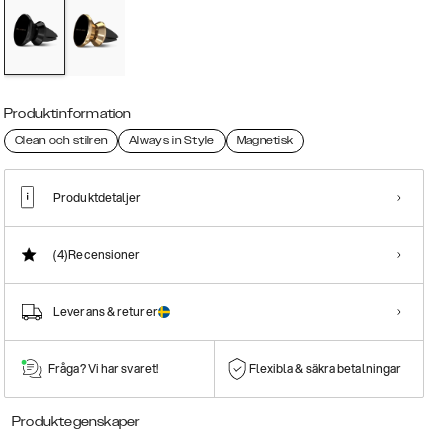
Produktinformation
Clean och stilren
Always in Style
Magnetisk
Produktdetaljer
(4)
Recensioner
Leverans & returer
Fråga? Vi har svaret!
Flexibla & säkra betalningar
Produktegenskaper