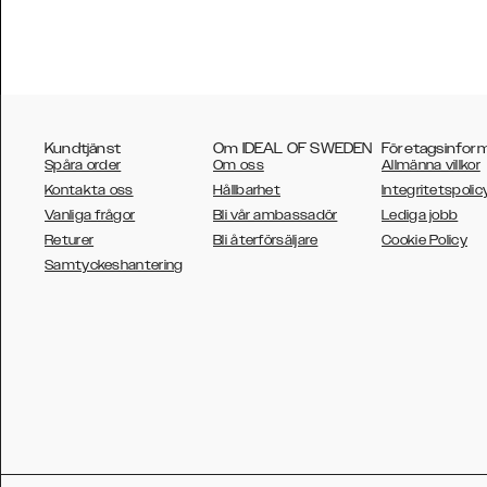
Kundtjänst
Om IDEAL OF SWEDEN
Företagsinfor
Spåra order
Om oss
Allmänna villkor
Kontakta oss
Hållbarhet
Integritetspolic
Vanliga frågor
Bli vår ambassadör
Lediga jobb
Returer
Bli återförsäljare
Cookie Policy
AUSTRALIA
Samtyckeshantering
AUSTRIA
BELGIUM
CANADA
DANSK
DEUTSCH