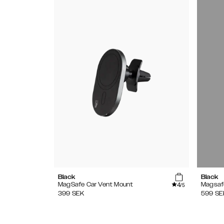
Black
Black
4
MagSafe Car Vent Mount
Magsaf
/5
399
SEK
599
SE