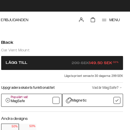
MENU
ERBJUDANDEN
Black
Car Vent Mount
-
50
%
LÄGG TILL
299
SEK
149.50
SEK
Lägsta priset senaste 30 dagarna: 299 SEK
Uppgradera skalets funktionalitet
Vad är MagSafe?
Populärt val!
Magnetic
MagSafe
Andra designs
50%
50%