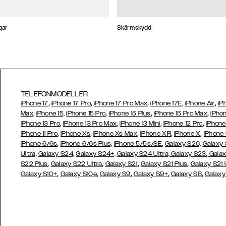
gar
Skärmskydd
TELEFONMODELLER
,
,
,
,
iPhone 17
iPhone 17 Pro
iPhone 17 Pro Max
iPhone 17E,
iPhone Air
iP
,
,
,
Max,
iPhone 15,
iPhone 15 Pro
iPhone 15 Plus
iPhone 15 Pro Max
iPhon
,
,
,
,
iPhone 13 Pro
iPhone 13 Pro Max
iPhone 13 Mini
iPhone 12 Pro
iPhone
,
,
,
,
,
iPhone 11 Pro
iPhone Xs
iPhone Xs Max
iPhone XR
iPhone X
iPhone
,
,
iPhone 6/6s
iPhone 6/6s Plus,
iPhone 5/5s/SE
Galaxy S26,
Galaxy
,
Ultra,
Galaxy S24,
Galaxy S24+,
Galaxy S24 Ultra,
Galaxy S23
Galax
,
,
,
,
S22 Plus
Galaxy S22 Ultra
Galaxy S21
Galaxy S21 Plus
Galaxy S21 
,
,
,
,
,
Galaxy S10+
Galaxy S10e
Galaxy S9
Galaxy S9+
Galaxy S8
Galaxy