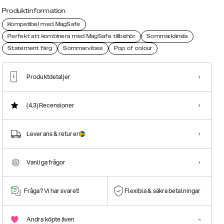
Produktinformation
Kompatibel med MagSafe
Perfekt att kombinera med MagSafe tillbehör
Sommarkänsla
Statement färg
Sommarvibes
Pop of colour
Produktdetaljer
(4.3)
Recensioner
Leverans & returer
Vanliga frågor
Fråga? Vi har svaret!
Flexibla & säkra betalningar
Andra köpte även