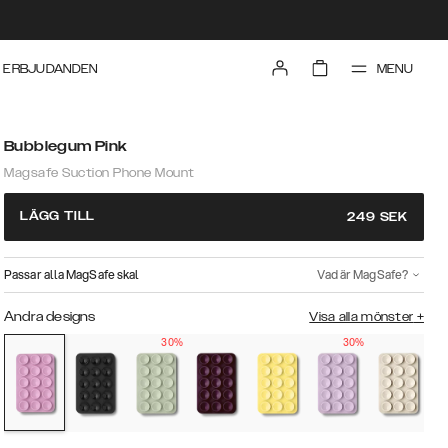
MENU
ERBJUDANDEN
Bubblegum Pink
Magsafe Suction Phone Mount
LÄGG TILL
249
SEK
Passar alla MagSafe skal
Vad är MagSafe?
Andra designs
Visa alla mönster
+
30%
30%