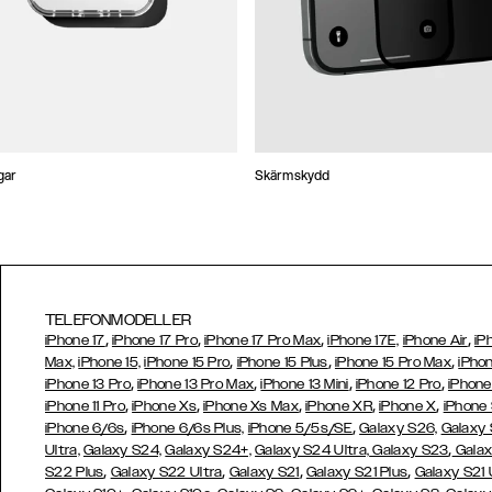
gar
Skärmskydd
TELEFONMODELLER
,
,
,
,
iPhone 17
iPhone 17 Pro
iPhone 17 Pro Max
iPhone 17E,
iPhone Air
iP
,
,
,
Max,
iPhone 15,
iPhone 15 Pro
iPhone 15 Plus
iPhone 15 Pro Max
iPhon
,
,
,
,
iPhone 13 Pro
iPhone 13 Pro Max
iPhone 13 Mini
iPhone 12 Pro
iPhone
,
,
,
,
,
iPhone 11 Pro
iPhone Xs
iPhone Xs Max
iPhone XR
iPhone X
iPhone
,
,
iPhone 6/6s
iPhone 6/6s Plus,
iPhone 5/5s/SE
Galaxy S26,
Galaxy
,
Ultra,
Galaxy S24,
Galaxy S24+,
Galaxy S24 Ultra,
Galaxy S23
Galax
,
,
,
,
S22 Plus
Galaxy S22 Ultra
Galaxy S21
Galaxy S21 Plus
Galaxy S21 