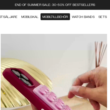
END OF SUMMER SALE: 30-50% OFF BESTSELLERS
STSÄLJARE
MOBILSKAL
MOBILTILLBEHÖR
WATCH BANDS
SETS