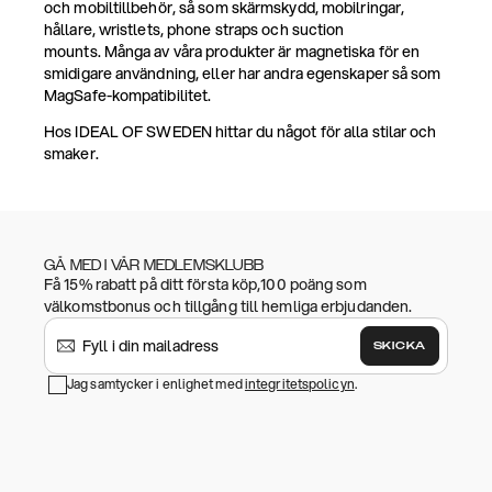
och mobiltillbehör, så som skärmskydd, mobilringar,
hållare, wristlets, phone straps och suction
mounts. Många av våra produkter är magnetiska för en
smidigare användning, eller har andra egenskaper så som
MagSafe-kompatibilitet.
Hos IDEAL OF SWEDEN hittar du något för alla stilar och
smaker.
GÅ MED I VÅR MEDLEMSKLUBB
Få 15% rabatt på ditt första köp,100 poäng som
välkomstbonus och tillgång till hemliga erbjudanden.
SKICKA
Jag samtycker i enlighet med
integritetspolicyn
.