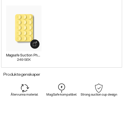
Magsafe Suction Phone Mount
249
SEK
Produktegenskaper
Återvunna material
MagSafe kompatibel
Strong suction cup design