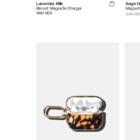
Lavender Milk
Sage G
Biscuit Magsafe Charger
Magsaf
499
SEK
249
SE