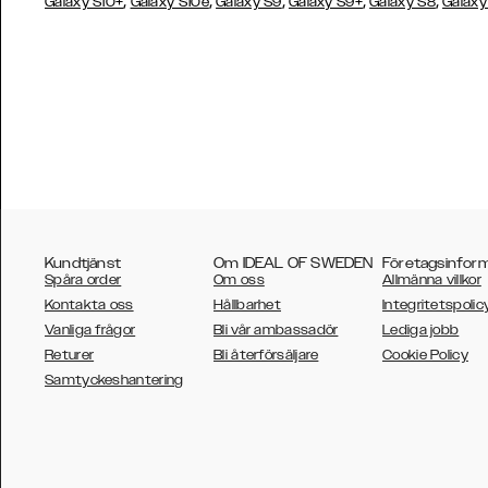
,
,
,
,
,
Galaxy S10+
Galaxy S10e
Galaxy S9
Galaxy S9+
Galaxy S8
Galaxy
Kundtjänst
Om IDEAL OF SWEDEN
Företagsinfor
Spåra order
Om oss
Allmänna villkor
Kontakta oss
Hållbarhet
Integritetspolic
Vanliga frågor
Bli vår ambassadör
Lediga jobb
Returer
Bli återförsäljare
Cookie Policy
AUSTRALIA
Samtyckeshantering
AUSTRIA
BELGIUM