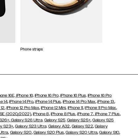
Phone straps
Stickers and Cha
hone 16E,
iPhone 16,
iPhone 16 Pro,
iPhone 16 Plus,
iPhone 16 Pro
,
,
,
,
,
e 14
iPhone 14 Pro
iPhone 14 Plus
iPhone 14 Pro Max
iPhone 13
,
,
,
,
,
 12
iPhone 12 Pro Max
iPhone 12 Mini
iPhone 11
iPhone 11 Pro Max
,
,
,
,
,
 SE (2020/2022)
iPhone 8
iPhone 8 Plus
iPhone 7
iPhone 7 Plus
,
,
 S26+
Galaxy S26 Ultra,
Galaxy S25,
Galaxy S25+
Galaxy S25
,
,
,
y S23+
Galaxy S23 Ultra,
Galaxy
A32
Galaxy S22
Galaxy
,
,
,
,
,
Ultra
Galaxy S20
Galaxy S20 Plus
Galaxy S20 Ultra
Galaxy S10