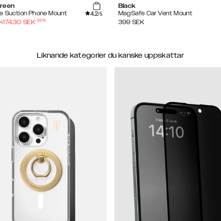
reen
Black
4.2
e Suction Phone Mount
MagSafe Car Vent Mount
/5
-
30
%
K
174.30
SEK
399
SEK
Liknande kategorier du kanske uppskattar