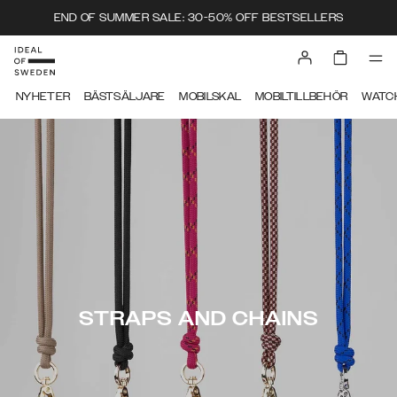
END OF SUMMER SALE: 30-50% OFF BESTSELLERS
NYHETER
BÄSTSÄLJARE
MOBILSKAL
MOBILTILLBEHÖR
WATC
STRAPS AND CHAINS