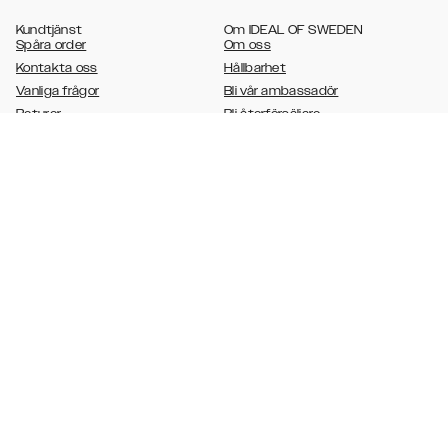
,
,
,
,
,
S10+
Galaxy S10e
Galaxy S9
Galaxy S9+
Galaxy S8
Galaxy S8+
Kundtjänst
Om IDEAL OF SWEDEN
Spåra order
Om oss
Kontakta oss
Hållbarhet
Vanliga frågor
Bli vår ambassadör
Returer
Bli återförsäljare
Samtyckeshantering
Företagsinformation
Allmänna villkor
Integritetspolicy
Lediga jobb
Cookie Policy
4.5
Baserat på 23751 betyg
Välj land
SVENSKA