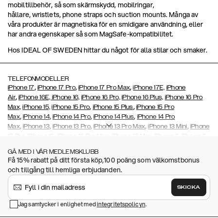
mobiltillbehör, så som skärmskydd, mobilringar,
hållare, wristlets, phone straps och suction mounts. Många av
våra produkter är magnetiska för en smidigare användning, eller
har andra egenskaper så som MagSafe-kompatibilitet.
Hos IDEAL OF SWEDEN hittar du något för alla stilar och smaker.
TELEFONMODELLER
,
,
,
iPhone 17
iPhone 17 Pro
iPhone 17 Pro Max
iPhone 17E,
iPhone
,
Air
iPhone 16E,
iPhone 16,
iPhone 16 Pro,
iPhone 16 Plus,
iPhone 16 Pro
,
,
Max,
iPhone 15,
iPhone 15 Pro
iPhone 15 Plus
iPhone 15 Pro
,
,
,
,
Max
iPhone 14
iPhone 14 Pro
iPhone 14 Plus
iPhone 14 Pro
,
,
,
,
,
Max
iPhone 13
iPhone 13 Pro
iPhone 13 Pro Max
iPhone 13 Mini
iPhone
,
,
,
,
,
12 Pro
iPhone 12
iPhone 12 Pro Max
iPhone 12 Mini
iPhone 11
iPhone 11
,
,
,
,
,
,
Pro Max
iPhone 11 Pro
iPhone Xs
iPhone Xs Max
iPhone XR
iPhone X
GÅ MED I VÅR MEDLEMSKLUBB
,
,
,
,
iPhone SE (2020/2022)
iPhone 8
iPhone 8 Plus
iPhone 7
iPhone 7
Få 15% rabatt på ditt första köp,100 poäng som välkomstbonus
,
,
,
Plus
iPhone 6/6s
iPhone 6/6s Plus,
iPhone 5/5s/SE
Galaxy S26,
och tillgång till hemliga erbjudanden.
,
,
Galaxy S26+
Galaxy S26 Ultra,
Galaxy S25,
Galaxy S25+
Galaxy S25
,
Ultra,
Galaxy S24,
Galaxy S24+,
Galaxy S24 Ultra,
Galaxy S23
Galaxy
SKICKA
,
,
,
,
S23+
Galaxy S23 Ultra,
Galaxy
A32
Galaxy S22
Galaxy S22 Plus
,
,
,
,
Jag samtycker i enlighet med
integritetspolicyn
.
Galaxy S22 Ultra
Galaxy S21
Galaxy S21 Plus
Galaxy S21 Ultra
,
,
,
,
Galaxy S20
Galaxy S20 Plus
Galaxy S20 Ultra
Galaxy S10
Galaxy