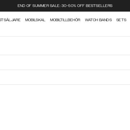
END OF SUMMER SALE: 30-50% OFF BESTSELLERS
STSÄLJARE
MOBILSKAL
MOBILTILLBEHÖR
WATCH BANDS
SETS