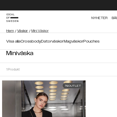
NYHETER
BÄ
Hem
/
Väskor
/
Mini Väskor
Visa alla
Crossbody
Datorväskor
Magväskor
Pouches
Miniväska
1
Produkt
OUTLET
Sortera
Sortera på:
Rekommenderat