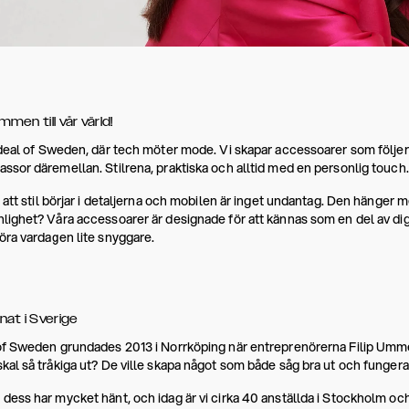
men till vår värld!
Ideal of Sweden, där tech möter mode. Vi skapar accessoarer som följer
ssor däremellan. Stilrena, praktiska och alltid med en personlig touch.
r att stil börjar i detaljerna och mobilen är inget undantag. Den hänger me
lighet? Våra accessoarer är designade för att kännas som en del av dig, 
öra vardagen lite snyggare.
nat i Sverige
of Sweden grundades 2013 i Norrköping när entreprenörerna Filip Umme
kal så tråkiga ut? De ville skapa något som både såg bra ut och fungera
dess har mycket hänt, och idag är vi cirka 40 anställda i Stockholm oc