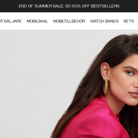
END OF SUMMER SALE: 30-50% OFF BESTSELLERS
STSÄLJARE
MOBILSKAL
MOBILTILLBEHÖR
WATCH BANDS
SETS