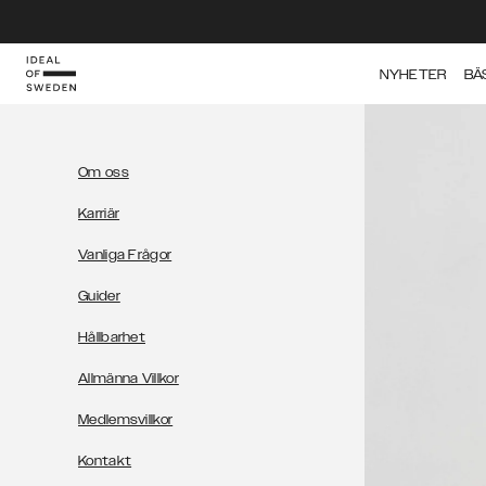
IDEAL OF SWEDEN
NYHETER
BÄ
Om oss
Karriär
Vanliga Frågor
Guider
Hållbarhet
Allmänna Villkor
Medlemsvillkor
Kontakt