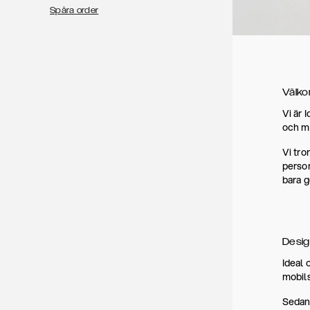
Spåra order
Välkom
Vi är 
och ma
Vi tro
person
bara g
Desig
Ideal 
mobils
Sedan 