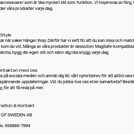
accessoarer som är lika mycket stil som funktion. Vi inspireras av färg,
er våra produkter varje dag.
 Style
kar när saker hänger ihop. Därför har vi sett till att du kan mixa och mat
 som du vill. Många av våra produkter är dessutom MagSafe-kompatibla, s
tcha, bygg din egen stil och känn dig lika snygg varje dag.
kontakten med oss
ss på sociala medier och anmäl dig till vårt nyhetsbrev för att alltid var
spännande uppdateringar. Vill du jobba hos oss eller samarbeta? Besö
för att få reda på mer.
er
mation & Kontakt
L OF SWEDEN AB
No. 556889-7994