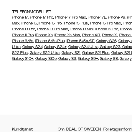
TELEFONMODELLER
,
,
,
,
iPhone 17
iPhone 17 Pro
iPhone 17 Pro Max
iPhone 17E,
iPhone Air
iP
,
,
,
Max,
iPhone 15,
iPhone 15 Pro
iPhone 15 Plus
iPhone 15 Pro Max
iPhon
,
,
,
,
iPhone 13 Pro
iPhone 13 Pro Max
iPhone 13 Mini
iPhone 12 Pro
iPhone
,
,
,
,
,
iPhone 11 Pro
iPhone Xs
iPhone Xs Max
iPhone XR
iPhone X
iPhone
,
,
iPhone 6/6s
iPhone 6/6s Plus,
iPhone 5/5s/SE
Galaxy S26,
Galaxy
,
Ultra,
Galaxy S24,
Galaxy S24+,
Galaxy S24 Ultra,
Galaxy S23
Galax
,
,
,
,
S22 Plus
Galaxy S22 Ultra
Galaxy S21
Galaxy S21 Plus
Galaxy S21 
,
,
,
,
,
Galaxy S10+
Galaxy S10e
Galaxy S9
Galaxy S9+
Galaxy S8
Galaxy
Kundtjänst
Om IDEAL OF SWEDEN
Företagsinfor