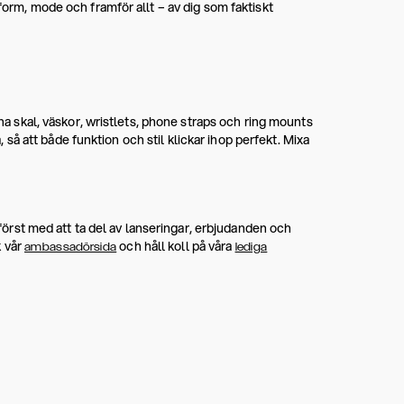
 form, mode och framför allt – av dig som faktiskt
cha skal, väskor, wristlets, phone straps och ring mounts
å att både funktion och stil klickar ihop perfekt. Mixa
a först med att ta del av lanseringar, erbjudanden och
k vår
och håll koll på våra
ambassadörsida
lediga