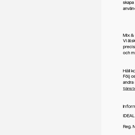
skapa 
använd
Mix &
Vi äls
precis
och ma
Håll 
Följ o
andra 
tjänst
Infor
IDEA
Reg. 