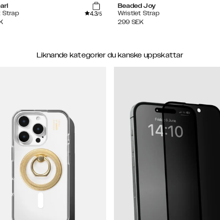
arl
Beaded Joy
4.3
t Strap
Wristlet Strap
/5
K
299
SEK
Liknande kategorier du kanske uppskattar