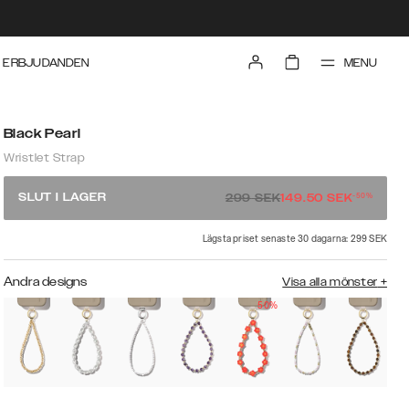
MENU
ERBJUDANDEN
Black Pearl
Wristlet Strap
-
50
%
SLUT I LAGER
299
SEK
149.50
SEK
Lägsta priset senaste 30 dagarna: 299 SEK
Andra designs
Visa alla mönster
+
50%