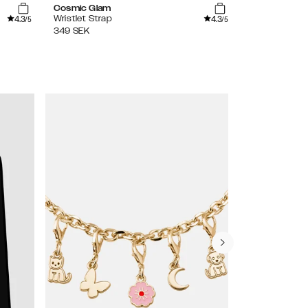
Cosmic Glam
Amethyst
4.3
4.3
Wristlet Strap
Wristlet Stra
/5
/5
349
SEK
349
SEK