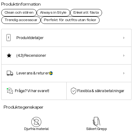
Produktinformation
Clean och stilren
Always in Style
Enkel att fästa
Trendig accessoar
Perfekt för outfits utan fickor
Produktdetaljer
(4.3)
Recensioner
Leverans & returer
Fråga? Vi har svaret!
Flexibla & säkra betalningar
Produktegenskaper
Djurfria material
Säkert Grepp