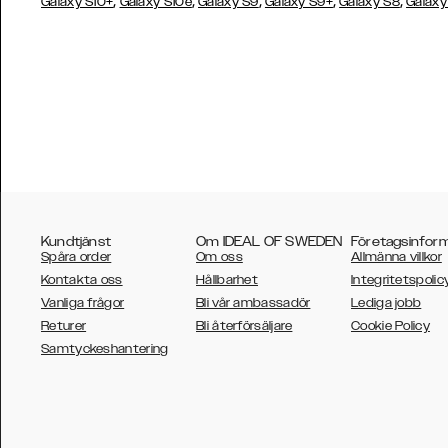
,
,
,
,
,
Galaxy S10+
Galaxy S10e
Galaxy S9
Galaxy S9+
Galaxy S8
Galaxy
Kundtjänst
Om IDEAL OF SWEDEN
Företagsinfor
Spåra order
Om oss
Allmänna villkor
Kontakta oss
Hållbarhet
Integritetspolic
Vanliga frågor
Bli vår ambassadör
Lediga jobb
Returer
Bli återförsäljare
Cookie Policy
AUSTRALIA
Samtyckeshantering
AUSTRIA
BELGIUM