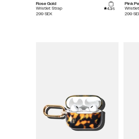
Rose Gold
Pink Pe
4.3
Wristlet Strap
Wristle
/5
299
SEK
299
SE