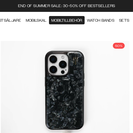
END OF SUMMER SALE: 30-50% OFF BESTSELLERS
STSÄLJARE
MOBILSKAL
MOBILTILLBEHÖR
WATCH BANDS
SETS
50%