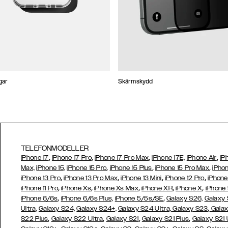
gar
Skärmskydd
TELEFONMODELLER
,
,
,
,
iPhone 17
iPhone 17 Pro
iPhone 17 Pro Max
iPhone 17E,
iPhone Air
iP
,
,
,
Max,
iPhone 15,
iPhone 15 Pro
iPhone 15 Plus
iPhone 15 Pro Max
iPhon
,
,
,
,
iPhone 13 Pro
iPhone 13 Pro Max
iPhone 13 Mini
iPhone 12 Pro
iPhone
,
,
,
,
,
iPhone 11 Pro
iPhone Xs
iPhone Xs Max
iPhone XR
iPhone X
iPhone
,
,
iPhone 6/6s
iPhone 6/6s Plus,
iPhone 5/5s/SE
Galaxy S26,
Galaxy
,
Ultra,
Galaxy S24,
Galaxy S24+,
Galaxy S24 Ultra,
Galaxy S23
Galax
,
,
,
,
S22 Plus
Galaxy S22 Ultra
Galaxy S21
Galaxy S21 Plus
Galaxy S21 