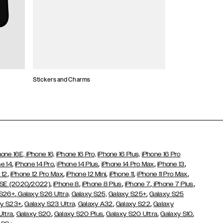
Stickers and Charms
Korthållare
hone 16E,
iPhone 16,
iPhone 16 Pro,
iPhone 16 Plus,
iPhone 16 Pro
,
,
,
,
,
e 14
iPhone 14 Pro
iPhone 14 Plus
iPhone 14 Pro Max
iPhone 13
,
,
,
,
,
 12
iPhone 12 Pro Max
iPhone 12 Mini
iPhone 11
iPhone 11 Pro Max
,
,
,
,
,
 SE (2020/2022)
iPhone 8
iPhone 8 Plus
iPhone 7
iPhone 7 Plus
,
,
 S26+
Galaxy S26 Ultra,
Galaxy S25,
Galaxy S25+
Galaxy S25
,
,
,
y S23+
Galaxy S23 Ultra,
Galaxy
A32
Galaxy S22
Galaxy
,
,
,
,
,
Ultra
Galaxy S20
Galaxy S20 Plus
Galaxy S20 Ultra
Galaxy S10