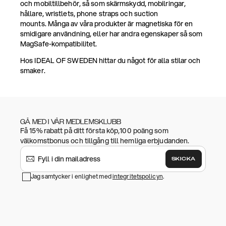
och mobiltillbehör, så som skärmskydd, mobilringar,
hållare, wristlets, phone straps och suction
mounts. Många av våra produkter är magnetiska för en
smidigare användning, eller har andra egenskaper så som
MagSafe-kompatibilitet.
Hos IDEAL OF SWEDEN hittar du något för alla stilar och
smaker.
GÅ MED I VÅR MEDLEMSKLUBB
Få 15% rabatt på ditt första köp,100 poäng som
välkomstbonus och tillgång till hemliga erbjudanden.
SKICKA
Jag samtycker i enlighet med
integritetspolicyn
.