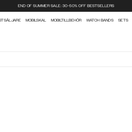
END OF SUMMER SALE: 30-50% OFF BESTSELLERS
STSÄLJARE
MOBILSKAL
MOBILTILLBEHÖR
WATCH BANDS
SETS