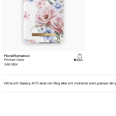
-
17 Pro
Högt)
Pris
(Högt
-
Produkttyp
Lågt)
Färg
Floral Romance
4.6
Printed Case
/5
Sekundär färg
349
SEK
Hitta ett Galaxy A70 skal i en färg eller ett mönster som passar din p
Mönster