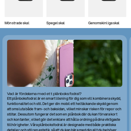
Mönstrade skal
Spegelskal
Genomskinliga skal
Vad är fördelarna med ett plånboksfodral?
Ett plånboksfodral är en smart lösning för dig som vill kombinera skydd,
funktionalitet och stil. Det ger din mobil ett heltäckande skydd genom
att omsluta både fram- och baksidan, vilket minskar risken för repor och
stötar. Dessutom fungerar det som en plånbok där du kan förvara kort
och kontanter, vilket gör det enklare att hålla ordning på dina viktigaste
tillhörigheter. Våra plånboksfodral är designade med både praktiska
detaljer och stilren estetik, så att du kan bära med dig allt du behöver