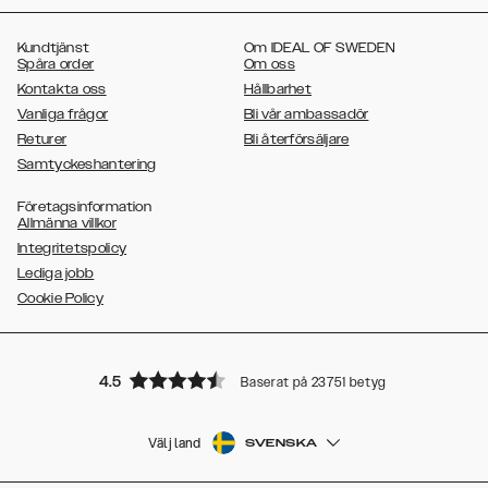
,
,
,
,
Galaxy S20
Galaxy S20 Plus
Galaxy S20 Ultra
Galaxy S10
Galaxy
,
,
,
,
,
S10+
Galaxy S10e
Galaxy S9
Galaxy S9+
Galaxy S8
Galaxy S8+
Kundtjänst
Om IDEAL OF SWEDEN
Spåra order
Om oss
Kontakta oss
Hållbarhet
Vanliga frågor
Bli vår ambassadör
Returer
Bli återförsäljare
Samtyckeshantering
Företagsinformation
Allmänna villkor
Integritetspolicy
Lediga jobb
Cookie Policy
4.5
Baserat på 23751 betyg
Välj land
SVENSKA