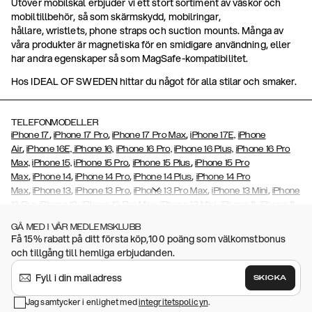
Utöver mobilskal erbjuder vi ett stort sortiment av väskor och
mobiltillbehör, så som skärmskydd, mobilringar,
hållare, wristlets, phone straps och suction mounts. Många av
våra produkter är magnetiska för en smidigare användning, eller
har andra egenskaper så som MagSafe-kompatibilitet.
Hos IDEAL OF SWEDEN hittar du något för alla stilar och smaker.
TELEFONMODELLER
,
,
,
iPhone 17
iPhone 17 Pro
iPhone 17 Pro Max
iPhone 17E,
iPhone
,
Air
iPhone 16E,
iPhone 16,
iPhone 16 Pro,
iPhone 16 Plus,
iPhone 16 Pro
,
,
Max,
iPhone 15,
iPhone 15 Pro
iPhone 15 Plus
iPhone 15 Pro
,
,
,
,
Max
iPhone 14
iPhone 14 Pro
iPhone 14 Plus
iPhone 14 Pro
,
,
,
,
,
Max
iPhone 13
iPhone 13 Pro
iPhone 13 Pro Max
iPhone 13 Mini
iPhone
,
,
,
,
,
12 Pro
iPhone 12
iPhone 12 Pro Max
iPhone 12 Mini
iPhone 11
iPhone 11
,
,
,
,
,
,
Pro Max
iPhone 11 Pro
iPhone Xs
iPhone Xs Max
iPhone XR
iPhone X
GÅ MED I VÅR MEDLEMSKLUBB
,
,
,
,
iPhone SE (2020/2022)
iPhone 8
iPhone 8 Plus
iPhone 7
iPhone 7
Få 15% rabatt på ditt första köp,100 poäng som välkomstbonus
,
,
,
Plus
iPhone 6/6s
iPhone 6/6s Plus,
iPhone 5/5s/SE
Galaxy S26,
och tillgång till hemliga erbjudanden.
,
,
Galaxy S26+
Galaxy S26 Ultra,
Galaxy S25,
Galaxy S25+
Galaxy S25
,
Ultra,
Galaxy S24,
Galaxy S24+,
Galaxy S24 Ultra,
Galaxy S23
Galaxy
SKICKA
,
,
,
,
S23+
Galaxy S23 Ultra,
Galaxy
A32
Galaxy S22
Galaxy S22 Plus
,
,
,
,
Jag samtycker i enlighet med
integritetspolicyn
.
Galaxy S22 Ultra
Galaxy S21
Galaxy S21 Plus
Galaxy S21 Ultra