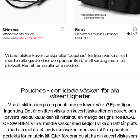
Shimmer
Black
4.4
/5
Waterproof Pouch
Elevated Pouch Bumbag
-
50
%
349
SEK
174.50
SEK
699
SEK
Vi bara älskar kuvertväskor eller "pouches". En liten väska är ett
måste i alla garderober och passar lika bra till vardags som en
utekväll. Här hittar du alla våra modeller.
Pouches - den ideala väskan för alla
väsentligheter
Vad är skillnaden på en pouch och en kuvertväska? Egentligen
ingenting. Det är en liten väska, en kuvertväska eller en pouch, och
oavsett vad du kallar den så hittar du en mängd designs hos IDEAL
OF SWEDEN. Vi har mindre väskor med kedjor i vilka du lätt får plats
med din mobil och andra småsaker, men även större pouches -
perfekta för en utekväll. Eller föredrar du att ha din kuvertväska som