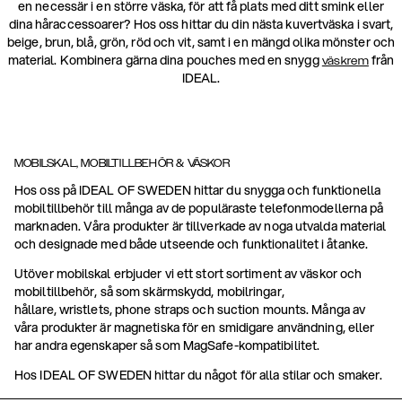
en necessär i en större väska, för att få plats med ditt smink eller
dina håraccessoarer? Hos oss hittar du din nästa kuvertväska i svart,
beige, brun, blå, grön, röd och vit, samt i en mängd olika mönster och
material. Kombinera gärna dina pouches med en snygg
från
väskrem
IDEAL.
MOBILSKAL, MOBILTILLBEHÖR & VÄSKOR
Hos oss på IDEAL OF SWEDEN hittar du snygga och funktionella
mobiltillbehör till många av de populäraste telefonmodellerna på
marknaden. Våra produkter är tillverkade av noga utvalda material
och designade med både utseende och funktionalitet i åtanke.
Utöver mobilskal erbjuder vi ett stort sortiment av väskor och
mobiltillbehör, så som skärmskydd, mobilringar,
hållare, wristlets, phone straps och suction mounts. Många av
våra produkter är magnetiska för en smidigare användning, eller
har andra egenskaper så som MagSafe-kompatibilitet.
Hos IDEAL OF SWEDEN hittar du något för alla stilar och smaker.