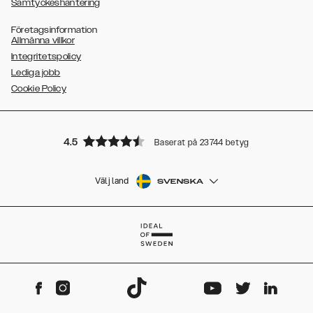
Samtyckeshantering
Företagsinformation
Allmänna villkor
Integritetspolicy
Lediga jobb
Cookie Policy
4.5
Baserat på 23744 betyg
Välj land
SVENSKA