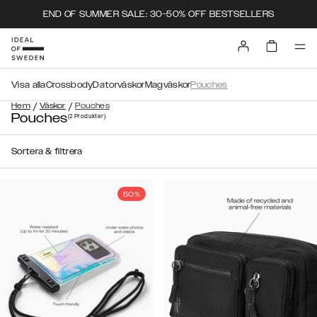
END OF SUMMER SALE: 30-50% OFF BESTSELLERS
Visa alla
Crossbody
Datorväskor
Magväskor
Pouches
/
/
Hem
Väskor
Pouches
Pouches
(2
Produkter
)
Sortera & filtrera
50%