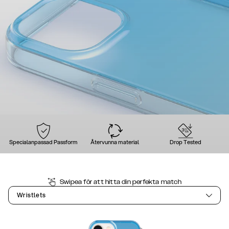
Specialanpassad Passform
Återvunna material
Drop Tested
Swipea för att hitta din perfekta match
Wristlets