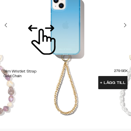
279
SEK
Slim Wristlet Strap
Gold Chain
+
LÄGG TILL