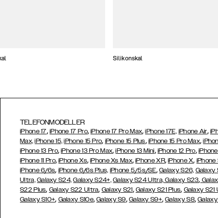
kal
Silikonskal
TELEFONMODELLER
,
,
,
,
iPhone 17
iPhone 17 Pro
iPhone 17 Pro Max
iPhone 17E,
iPhone Air
iP
,
,
,
Max,
iPhone 15,
iPhone 15 Pro
iPhone 15 Plus
iPhone 15 Pro Max
iPhon
,
,
,
,
iPhone 13 Pro
iPhone 13 Pro Max
iPhone 13 Mini
iPhone 12 Pro
iPhone
,
,
,
,
,
iPhone 11 Pro
iPhone Xs
iPhone Xs Max
iPhone XR
iPhone X
iPhone
,
,
iPhone 6/6s
iPhone 6/6s Plus,
iPhone 5/5s/SE
Galaxy S26,
Galaxy
,
Ultra,
Galaxy S24,
Galaxy S24+,
Galaxy S24 Ultra,
Galaxy S23
Galax
,
,
,
,
S22 Plus
Galaxy S22 Ultra
Galaxy S21
Galaxy S21 Plus
Galaxy S21 
,
,
,
,
,
Galaxy S10+
Galaxy S10e
Galaxy S9
Galaxy S9+
Galaxy S8
Galaxy