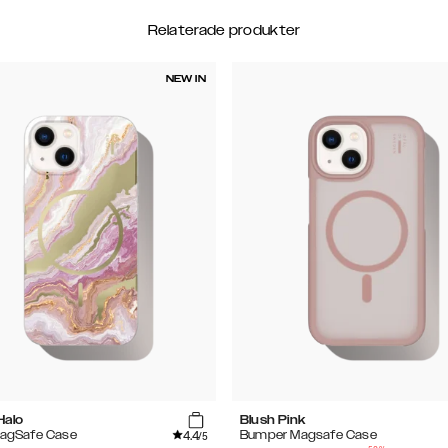
Relaterade produkter
NEW IN
Halo
Blush Pink
4.4
MagSafe Case
Bumper Magsafe Case
/5