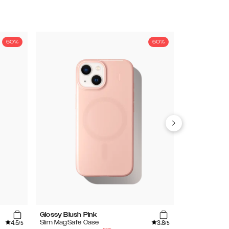
50%
50%
Glossy Blush Pink
Amethyst Mi
4.5
3.8
Slim MagSafe Case
Glitter Glow 
/5
/5