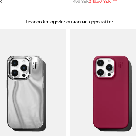
-
50
%
K
499
SEK
249.50
SEK
Liknande kategorier du kanske uppskattar