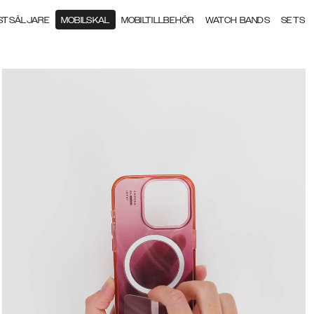
STSÄLJARE
MOBILSKAL
MOBILTILLBEHÖR
WATCH BANDS
SETS