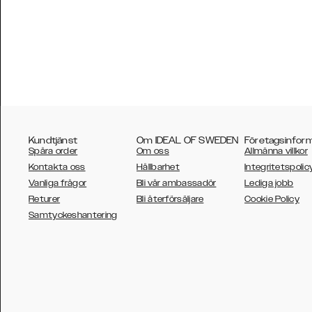
Kundtjänst
Om IDEAL OF SWEDEN
Företagsinfor
Spåra order
Om oss
Allmänna villkor
Kontakta oss
Hållbarhet
Integritetspolic
Vanliga frågor
Bli vår ambassadör
Lediga jobb
Returer
Bli återförsäljare
Cookie Policy
AUSTRALIA
Samtyckeshantering
AUSTRIA
BELGIUM
CANADA