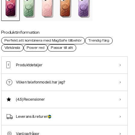
Produktinformation
Perfekt att kombinera med MagSafe tillbehör
Trendig färg
Vårkänsla
Power red
Passar till allt
Produktdetaljer
Vilken telefonmodell har jag?
(4.5)
Recensioner
Leverans & returer
Vanliga frågor