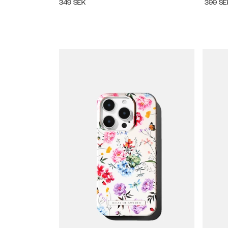
349
SEK
399
SE