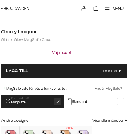
MENU
ERBJUDANDEN
Cherry Lacquer
Glitter Glow MagSafe Case
Välj modell
LÄGG TILL
399
SEK
MagSafe vald för bästa funktionalitet
Vad är MagSafe?
Populärt val!
Standard
MagSafe
Andra designs
Visa alla mönster
+
30%