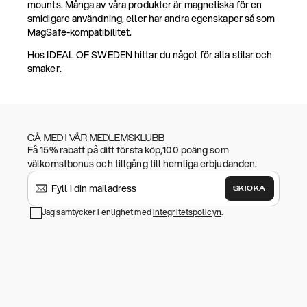
mounts. Många av våra produkter är magnetiska för en
smidigare användning, eller har andra egenskaper så som
MagSafe-kompatibilitet.
Hos IDEAL OF SWEDEN hittar du något för alla stilar och
smaker.
GÅ MED I VÅR MEDLEMSKLUBB
Få 15% rabatt på ditt första köp,100 poäng som
välkomstbonus och tillgång till hemliga erbjudanden.
SKICKA
Jag samtycker i enlighet med
integritetspolicyn
.