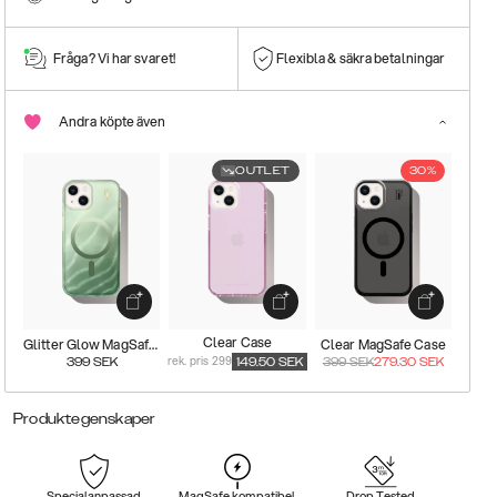
Fråga? Vi har svaret!
Flexibla & säkra betalningar
Andra köpte även
OUTLET
30%
Clear Case
Glitter Glow MagSafe Case
Clear MagSafe Case
rek. pris 299
399
SEK
149.50
SEK
399
SEK
279.30
SEK
Produktegenskaper
Specialanpassad
MagSafe kompatibel
Drop Tested