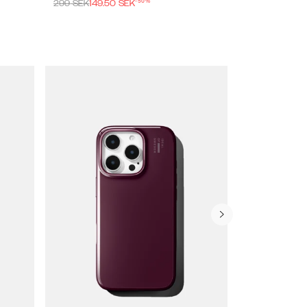
-
50
%
299
SEK
149.50
SEK
299
SEK