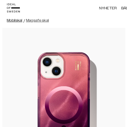
NYHETER
BÄ
Mobilskal
/
Magsafe skal