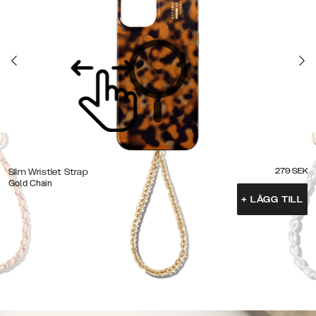
279
SEK
Slim Wristlet Strap
Gold Chain
+
LÄGG TILL