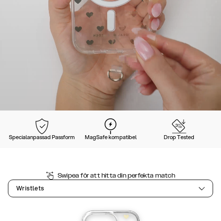
Specialanpassad Passform
MagSafe kompatibel
Drop Tested
Swipea för att hitta din perfekta match
Wristlets