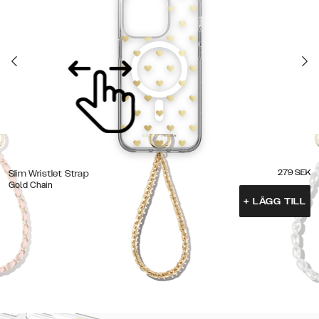
279
SEK
Slim Wristlet Strap
Gold Chain
+
LÄGG TILL