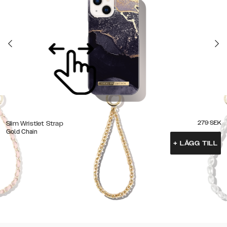
279
SEK
Slim Wristlet Strap
Gold Chain
+
LÄGG TILL