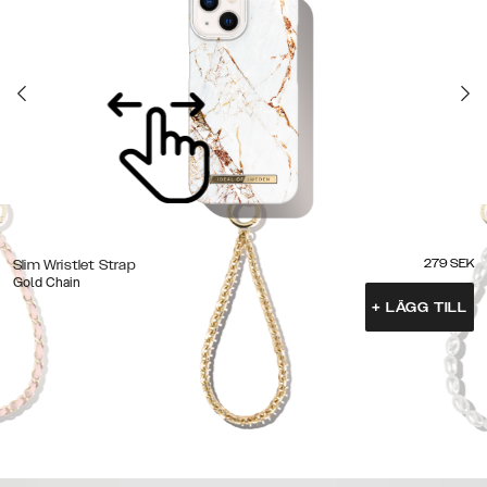
279
SEK
Slim Wristlet Strap
Gold Chain
+
LÄGG TILL